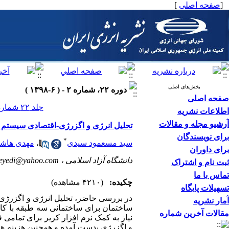
[
صفحه اصلی
]
بخش‌های اصلی
دوره ۲۲، شماره ۲ - ( ۶-۱۳۹۸ )
صفحه اصلی
جلد ۲۲ شماره ۲ صفحات ۱۲۰-۹۷
اطلاعات نشریه
آرشیو مجله و مقالات
تحلیل انرژی و اگزرژی-اقتصادی سیستم
برای نویسندگان
*
سید مسعمود سیدی
،
مهدی هاشم
برای داوران
دانشگاه آزاد اسلامی ،
eyedi@yahoo.com
ثبت نام و اشتراک
تماس با ما
چکیده:
(۴۲۱۰ مشاهده)
تسهیلات پایگاه
در بررسی حاضر، تحلیل انرژی و اگزرژی-ا
آمار نشریه
ساختمان برای ساختمانی سه طبقه با کار
مقالات آخرین شماره
نیاز به کمک نرم افزار کریر برای تمامی
و اگزرژی بدست آمده و همچنین هزینه ه