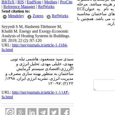
BibTeX
|
RIS
|
EndNote
|
Medlars
|
ProCite
 هزینه می­باشد. مرحله
|
Reference Manager
|
RefWorks
به نام
به عنوان
ECE
Send citation to:
ش های ساختمان محاسبه
Mendeley
Zotero
RefWorks
نرژی و اگزرژی مربوط به مرحله تولید و به ترتیب 80/188 ، 42/295 کیلو وات می باشد. همچنین با
رند.
Seyyedi S M, Hashemi-Tilehnoee M,
Khalili M. Energy and Exergy-Economic
Analysis of Heating Systems in Buildings.
IJE 2019; 22 (2) :97-120
URL:
http://necjournals.ir/article-1-1184-
fa.html
سیدی سید مسعمود، هاشمی تیله نویی
مهدی، خلیلی مهدی. تحلیل انرژی و
اگزرژی-اقتصادی سیستم گرمایش
ساختمان به منظور بهینه سازی مصرف و
مدیریت انرژی. نشریه انرژی ایران. ۱۳۹۸;
۲۲ (۲) :۹۷-۱۲۰
URL:
http://necjournals.ir/article-۱-۱۱۸۴-
fa.html