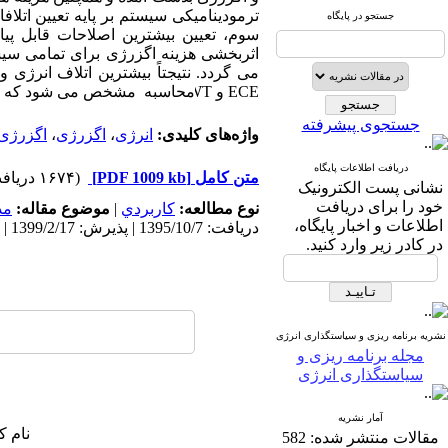
ترمودینامیکی سیستم بر پایه تعیین اتلاف
جستجو در پایگاه
سوم، تعیین بیشترین اصلاحات قابل پیا
اثربخشی هزینه اگزرژی برای تمامی سیست
ECE
و
محاسبه
مشخص می شود که دیگ 
جستجوی پیشرفته
واژه‌های کلیدی:
انرژی
،
اگزرژی
،
اگزرژی
دریافت اطلاعات پایگاه
متن کامل
[PDF 1009 kb]
(۱۶۷۴ دریافت)
نشانی پست الکترونیک
خود را برای دریافت
نوع مطالعه:
كاربردي
|
موضوع مقاله:
مد
اطلاعات و اخبار پایگاه،
دریافت: 1395/10/7 | پذیرش: 1399/2/17 | انتشار: 1399/3/22
در کادر زیر وارد کنید.
نشریه برنامه ریزی و سیاستگذاری انرژی
مجله برنامه ریزی و
سیاستگذاری انرژی
آمار نشریه
نام ک
مقالات منتشر شده:
582