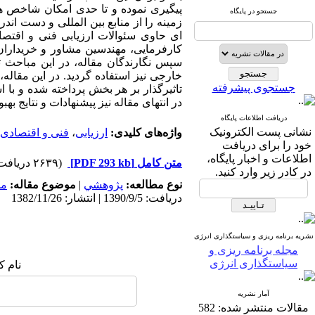
پیگیری نموده و تا حدی امکان شاخص های
جستجو در پایگاه
زمینه را از منابع بین المللی و دست ان
ای حاوی سئوالات ارزیابی فنی و اقتص
کارفرمایی، مهندسین مشاور و خریدارا
سپس نگارندگان مقاله، در این مباحث تد
خارجی نیز استفاده گردید. در این مقاله
جستجوی پیشرفته
تاثیرگذار بر هر بخش پرداخته شده و با 
در انتهای مقاله نیز پیشنهادات و نتایج 
دریافت اطلاعات پایگاه
نشانی پست الکترونیک
واژه‌های کلیدی:
ارزیابی
،
فنی و اقتصادی
خود را برای دریافت
اطلاعات و اخبار پایگاه،
متن کامل
[PDF 293 kb]
(۲۶۳۹ دریافت)
در کادر زیر وارد کنید.
نوع مطالعه:
پژوهشي
|
موضوع مقاله:
مد
دریافت: 1390/9/5 | انتشار: 1382/11/26
نشریه برنامه ریزی و سیاستگذاری انرژی
مجله برنامه ریزی و
سیاستگذاری انرژی
نام ک
آمار نشریه
مقالات منتشر شده:
582