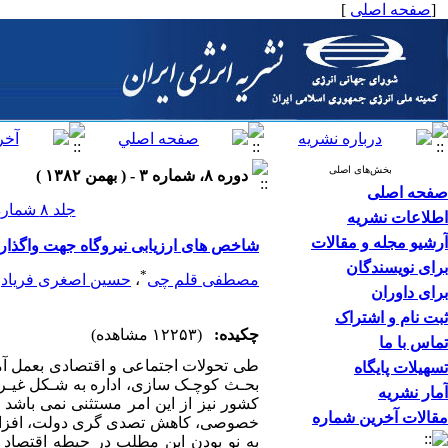
[
صفحه اصلی
]
بخش‌های اصلی
دوره ۸، شماره ۳ - ( بهمن ۱۳۸۲ )
صفحه اصلی
جلد ۸ شماره ۳ صفحات ۷۱-۶۲
اطلاعات نشریه
آرشیو مجله و مقالات
شاخص های ارزیابی نیروگاه جهت واگذار
برای نویسندگان
*
مصطفی قلم چی
،
حسین اصغری فریاد
،
برای داوران
ثبت نام و اشتراک
چکیده:
(۱۲۲۵۳ مشاهده)
تماس با ما
تسهیلات پایگاه
بحـث کوچـک سازی، اداره به شـکل غیـ
آمار نشریه
کشور نیز از این امر مستثنی نمی باشد
مقالات آخرین شماره
خصوصی، کاهش تصدی گری دولت، افزایش بهر
به نو بودن این مطلب در حیطه اقتصاد 