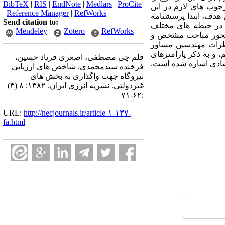
BibTeX
|
RIS
|
EndNote
|
Medlars
|
ProCite
رچوب های لازم در این
|
Reference Manager
|
RefWorks
 هدف، ابتدا پرسشنامه
Send citation to:
ع در حیطه های مختلف
Mendeley
Zotero
RefWorks
، محور مباحث مشخص و
 نظرات مهندسین مشاور
 و به ذکر پارامترهای
قلم چی مصطفی، اصغری فریاد حسین،
تصادی اشاره شده است.
فرخنده سیدمحمدی. شاخص های ارزیابی
نیروگاه جهت واگذاری به بخش های
غیردولتی. نشریه انرژی ایران. ۱۳۸۲; ۸ (۳)
:۶۲-۷۱
URL:
http://necjournals.ir/article-۱-۱۳۷-
fa.html