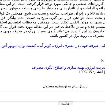
 کاربردهای صنعتی و خانگی مورد توجه قرار گرفته است. در این مقال
ارائه و الزامات و استانداردهای موردنیاز طراحی و ساخت موتور بدون­ ج
3
ک
/h
m
5/0 و درایو آن طراحی، ساخته و تست می ­شود. همچنین یک کولر آبی
 تحت تست هوادهی قرار می­ گیرد. نتایج به ­دست آمده، بیان­گر افز
جهز به موتور القایی تک­فاز است. همچنین ملاحظات اقتصادی استفاد
یستم جدید و سایر ملاحظات فنی در این مقاله مورد بحث قرار می­ گیر
­ جاروبک در این کاربرد می­ تواند گامی بسیار بزرگ در صرفه­ جوی
رف بی­ رویه برق در کشور باشد.
کی
،
صرفه جویی در مصرف انرژی
،
کولر آبی
،
کیفیت توان
،
موتور آهن ر
يريت انرژي، بهینه سازی و اصلاح الگوی مصرف
ارسال پیام به نویسنده مسئول