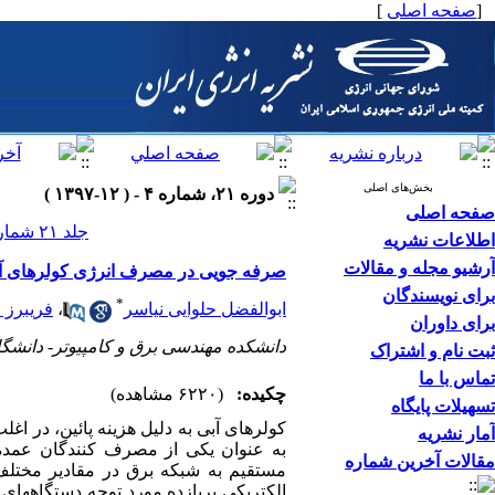
[
صفحه اصلی
]
بخش‌های اصلی
دوره ۲۱، شماره ۴ - ( ۱۲-۱۳۹۷ )
صفحه اصلی
جلد ۲۱ شماره ۴ صفحات ۵۲-۲۷
اطلاعات نشریه
آرشیو مجله و مقالات
صرفه جویی در مصرف انرژی کولرهای آبی 
برای نویسندگان
*
ابوالفضل حلوایی نیاسر
،
فریبرز 
برای داوران
دانشکده مهندسی برق و کامپیوتر- دانشگ
ثبت نام و اشتراک
تماس با ما
چکیده:
(۶۲۲۰ مشاهده)
تسهیلات پایگاه
کولرهای آبی به دلیل هزینه پائین، در ا
آمار نشریه
به عنوان یکی از مصرف­ کنندگان عمده ت
مقالات آخرین شماره
مستقیم به شبکه برق در مقادیر مختلف تو
الکتریکی پربازده مورد توجه دستگاه­های 