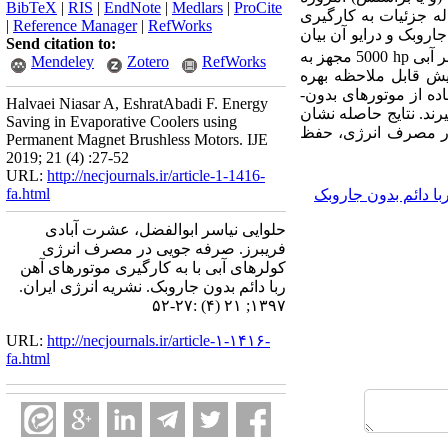
BibTeX
|
RIS
|
EndNote
|
Medlars
|
ProCite
ه جزئیات به­ کارگیری
|
Reference Manager
|
RefWorks
اروبک و درایو آن بیان
Send citation to:
hp
5000 مجهز به
Mendeley
Zotero
RefWorks
ایش قابل ملاحظه بهره
ه از موتورهای بدون­
Halvaei Niasar A, EshratAbadi F. Energy
ند. نتایج حاصله نشان
Saving in Evaporative Coolers using
ی در مصرف انرژی، حفظ
Permanent Magnet Brushless Motors. IJE
2019; 21 (4) :27-52
URL:
http://necjournals.ir/article-1-1416-
fa.html
با دائم بدون جاروبک
حلوایی نیاسر ابوالفضل، عشرت آبادی
فریبرز. صرفه جویی در مصرف انرژی
کولرهای آبی با به کارگیری موتورهای آهن
ربا دائم بدون جاروبک. نشریه انرژی ایران.
۱۳۹۷; ۲۱ (۴) :۲۷-۵۲
URL:
http://necjournals.ir/article-۱-۱۴۱۶-
fa.html