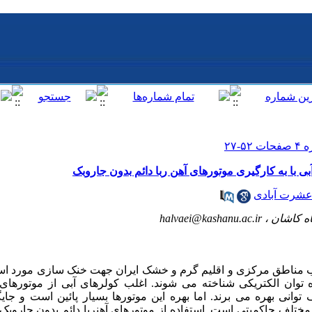
با به کارگیری موتورهای آهن ربا دائم بدون جاروبک
عشرت آبادی
اه کاشان ،
halvaei@kashanu.ac.ir
غلب مناطق مرکزی و اقلیم گرم و خشک ایران جهت خنک­ سازی مورد استف
وان الکتریکی شناخته می­ شوند. اغلب کولرهای آبی از موتورهای ال
انی بهره می ­برند. اما بهره این موتورها بسیار پائین است و جایگزی
مختلف حاکمیتی است. استفاده از موتورهای آهن­ربا دائم بدون­ جاروبک