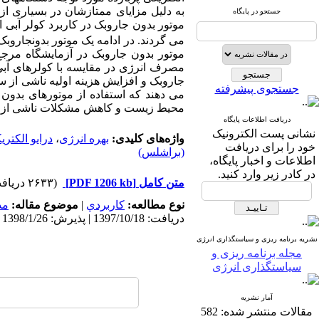
به دلیل مزایای ممتازشان در بسیاری از
جستجو در پایگاه
موتور بدون­ جاروبک در کاربرد کولر آبی 
می­ گردند. در ادامه یک موتور بدون­جاروب
موتور بدون­ جاروبک در آزمایشگاه مرجع
مصرف انرژی در مقایسه با کولرهای آبی م
جاروبک و افزایش هزینه اولیه ناشی از س
جستجوی پیشرفته
می­ دهند که استفاده از موتورهای بدون
محیط زیست و کاهش مشکلات ناشی از مص
دریافت اطلاعات پایگاه
نشانی پست الکترونیک
واژه‌های کلیدی:
بهره انرژی
،
درایو الکتری
خود را برای دریافت
(براشلس)
اطلاعات و اخبار پایگاه،
در کادر زیر وارد کنید.
متن کامل
[PDF 1206 kb]
(۲۶۳۳ دریافت)
نوع مطالعه:
كاربردي
|
موضوع مقاله:
مد
دریافت: 1397/10/18 | پذیرش: 1398/1/26 | انتشار: 1399/1/5
نشریه برنامه ریزی و سیاستگذاری انرژی
مجله برنامه ریزی و
سیاستگذاری انرژی
آمار نشریه
مقالات منتشر شده:
582