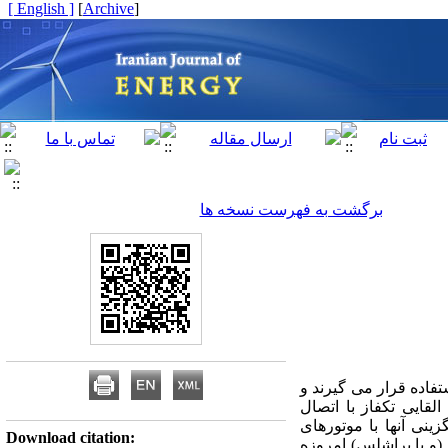
[ English ]
]
Archive
[
برگشت به فهرست نسخه ها
اده قرار می­ گیرند و
قایی تک­فاز با اتصال
نی آن­ها با موتورهای
Download citation:
 (و یا براشلس) امروزه