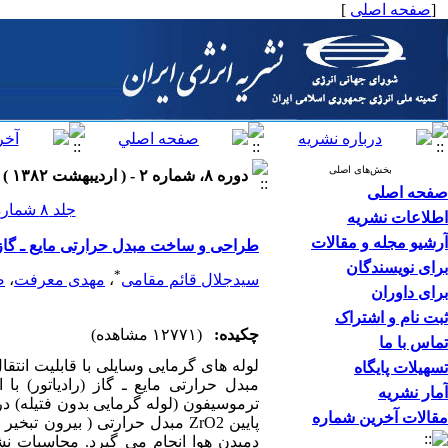
[
صفحه اصلی
]
بخش‌های اصلی
دوره ۸، شماره ۲ - ( اردیبهشت ۱۳۸۲ )
صفحه اصلی
جلد ۸ شماره ۲ صفحات ۵۱-۴۱
اطلاعات نشریه
آرشیو مجله و مقالات
طراحی و ساخت مبدل حرارتی مایع ـ گاز ب
برای نویسندگان
*
سیدجلال قائم مقامی
،
مهدی معرفت
،
ص
برای داوران
ثبت نام و اشتراک
چکیده:
(۱۲۷۷۱ مشاهده)
تماس با ما
لوله های گرمایی وسایلی با قابلیت انتق
تسهیلات پایگاه
آمار نشریه
ترموسیفون (لوله گرمایی بدون فتیله)
مقالات آخرین شماره
پایین ZrO2 مبدل حرارتی ( بیر
دمیدن هوا انجام می گیرد. محاسبات 