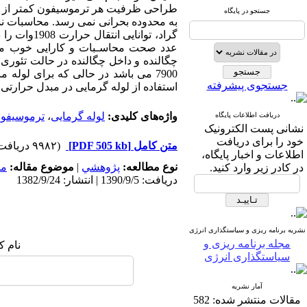
طراحی ظرفیت هر ترموسیفون کمتر از م
جستجو در پایگاه
چگالنده و داخل چگالنده در حالت تئوری
جستجوی پیشرفته
استفاده از لوله گرمایی در مبدل حرارتی م
واژه‌های کلیدی:
لوله گرمایی
،
ترموسیفو
دریافت اطلاعات پایگاه
نشانی پست الکترونیک
خود را برای دریافت
متن کامل
[PDF 505 kb]
(۹۹۸۲ دریافت)
اطلاعات و اخبار پایگاه،
نوع مطالعه:
پژوهشي
|
موضوع مقاله:
مد
در کادر زیر وارد کنید.
دریافت: 1390/9/5 | انتشار: 1382/9/24
نشریه برنامه ریزی و سیاستگذاری انرژی
مجله برنامه ریزی و
نام ک
سیاستگذاری انرژی
آمار نشریه
مقالات منتشر شده:
582