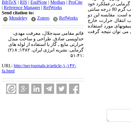
BibTeX
|
RIS
|
EndNote
|
Medlars
|
ProCite
گرمایی درعملکرد خود
|
Reference Manager
|
RefWorks
به محدوده بحرانی نمی رسد. محاسبات نشان می دهد مبدل حرارتی مورد استفاده به ازاء دبی 6 لیتر در دقیقه آب گرم 80 درجه سانتی
Send citation to:
ش نرخ انتقال حرارت 1730 وات اندازه گیری شده است. مقایسه این دو
Mendeley
Zotero
RefWorks
ئید می کند [ 1 ]. نتایج محاسبات ضریب انتقال حرارت خارج
یفونهای مورد استفاده
 ضریب بسیار کمتر در حدود 230 می باشد. بنابراین می توان نتیجه گرفت
قائم مقامی سیدجلال، معرفت مهدی،
خداویسی صادق. طراحی و ساخت مبدل
حرارتی مایع ـ گاز با استفاده از لوله های
گرمایی. نشریه انرژی ایران. ۱۳۸۲; ۸ (۲)
:۴۱-۵۱
URL:
http://necjournals.ir/article-۱-۱۴۲-
fa.html