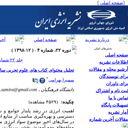
[
صفحه اصلی
]
بخش‌های اصلی
دوره ۲۲، شماره ۴ - ( ۱۲-۱۳۹۸ )
صفحه اصلی
جلد ۲۲ شماره ۴ صفحات ۹۰-۶۹
اطلاعات نشریه
آرشیو مجله و مقالات
تحلیل محتوای کتاب های علوم تجربی سال تحصیلی 96-95 دوره متوسطه اول از نظر میز
برای نویسندگان
*
سمیرا بهرامی
برای داوران
دانشگاه فرهنگیان ،
.samira@gmail.com
ثبت نام و اشتراک
تماس با ما
چکیده:
(۴۵۲۹ مشاهده)
تسهیلات پایگاه
اهمیت انرژی در رشد پایدار جوامع
و نق
آمار نشریه
دسترسی و بهره‌گیری مناسب از منابع ا
مقالات آخرین شماره
در سال‌های اخیر موضوع سواد انرژی م
مولفه‌های مهم آموزش نقشی پررنگ در انت