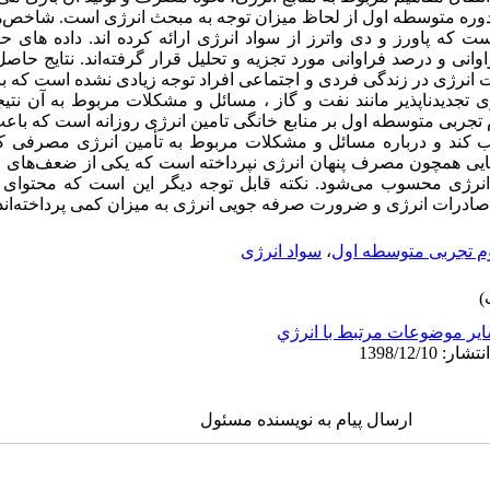
وره متوسطه اول از لحاظ میزان توجه به مبحث انرژی است. شاخص‌ها
که پاورز و دی واترز از سواد انرژی ارائه کرده اند. داده های حا
نی و درصد فراوانی مورد تجزیه و تحلیل قرار گرفته‌اند. نتایج حاصل 
انرژی در زندگی فردی و اجتماعی افراد
توجه زیادی نشده است که
ب
 تجدیدناپذیر مانند
نفت و گاز ، مسائل و مشکلات مربوط به آن
نتیج
م تجربی متوسطه اول
بر
منابع
خانگی
تامین انرژی روزانه
است
که باعث
 کند و درباره مسائل و مشکلات مربوط به تأمین انرژی مصرفی ک
هایی همچون مصرف پنهان انرژی نپرداخته است که یکی از ضعف‌های 
رژی محسوب می‌شود. نکته قابل توجه دیگر این است که محتوای ک
صادرات انرژی
و
ضرورت صرفه جویی انرژی
به میزان کمی پرداخته‌اند
م تجربی متوسطه اول
،
سواد انرژی
ير موضوعات مرتبط با انرژي
ارسال پیام به نویسنده مسئول