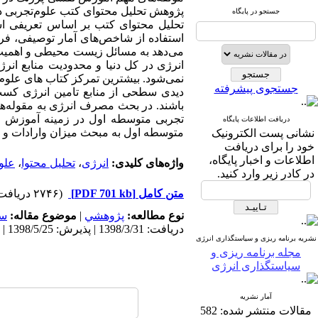
پژوهش تحلیل محتوای کتب علوم‌تجربی د
جستجو در پایگاه
تحلیل محتوای کتب بر اساس تعریفی است 
استفاده از شاخص‌های آمار توصیفی، فراوا
می‌دهد به مسائل زیست محیطی و اهمیت 
انرژی در کل دنیا و محدودیت منابع انرژی
نمی‌شود
.
بیشترین تمرکز کتاب های علو
جستجوی پیشرفته
دیدی سطحی از منابع تامین انرژی کسب
باشند. در بحث مصرف انرژی به مقوله‌
تجربی متوسطه اول در زمینه آموزش ان
دریافت اطلاعات پایگاه
متوسطه اول
به مبحث
میزان وارادات و
نشانی پست الکترونیک
خود را برای دریافت
اطلاعات و اخبار پایگاه،
واژه‌های کلیدی:
انرژی
،
تحلیل محتوا
،
علو
در کادر زیر وارد کنید.
متن کامل
[PDF 701 kb]
(۲۷۴۶ دریافت)
نوع مطالعه:
پژوهشي
|
موضوع مقاله:
سا
دریافت: 1398/3/31 | پذیرش: 1398/5/25 | انتشار: 1398/12/10
نشریه برنامه ریزی و سیاستگذاری انرژی
مجله برنامه ریزی و
سیاستگذاری انرژی
آمار نشریه
مقالات منتشر شده:
582