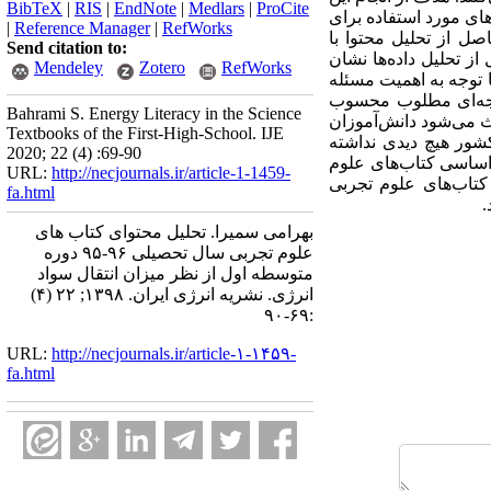
BibTeX
|
RIS
|
EndNote
|
Medlars
|
ProCite
ی مورد استفاده برای
|
Reference Manager
|
RefWorks
صل از تحلیل محتوا با
Send citation to:
از تحلیل داده‌ها نشان
Mendeley
Zotero
RefWorks
ا توجه به اهمیت مسئله
ه
ای مطلوب
محسوب
Bahrami S. Energy Literacy in the Science
 می‌شود دانش‌آموزان
Textbooks of the First-High-School. IJE
شور هیچ دیدی نداشته
2020; 22 (4) :69-90
اساسی کتاب‌های علوم
URL:
http://necjournals.ir/article-1-1459-
تاب‌های علوم تجربی
fa.html
.
بهرامی سمیرا. تحلیل محتوای کتاب های
علوم تجربی سال تحصیلی ۹۶-۹۵ دوره
متوسطه اول از نظر میزان انتقال سواد
انرژی. نشریه انرژی ایران. ۱۳۹۸; ۲۲ (۴)
:۶۹-۹۰
URL:
http://necjournals.ir/article-۱-۱۴۵۹-
fa.html