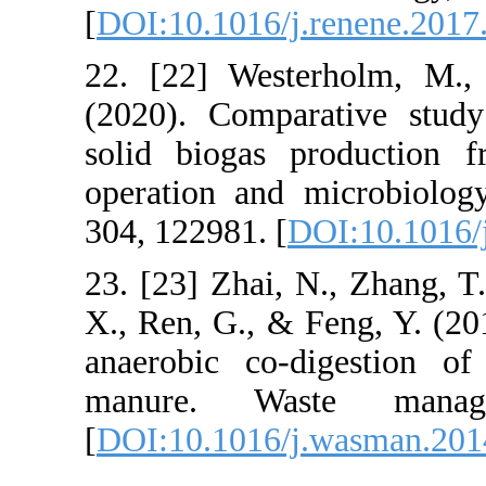
[
DOI:10.1016/j
22. [22] West
(2020). Compar
solid biogas 
operation and 
304, 122981. [
D
23. [23] Zhai, 
X., Ren, G., & 
anaerobic co-
manure. Wa
[
DOI:10.1016/j