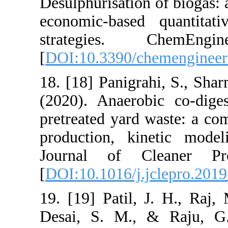
Desulphurisatio
economic-base
strategies
[
DOI:10.3390/
18. [18] Panigr
(2020). Anaer
pretreated yard
production, k
Journal of 
[
DOI:10.1016/j
19. [19] Patil,
Desai, S. M.,