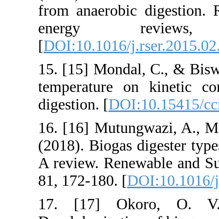
from anaerobic
energy 
[
DOI:10.1016/j.
15. [15] Mondal
temperature on
digestion. [
DOI:
16. [16] Mutun
(2018). Biogas 
A review. Rene
81, 172-180. [
D
17. [17] Ok