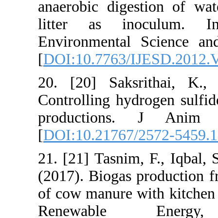
anaerobic dige
litter as in
Environmental
[
DOI:10.7763/
20. [20] Saks
Controlling hyd
production
[
DOI:10.21767
21. [21] Tasnim
(2017). Biogas 
of cow manure 
Renewabl