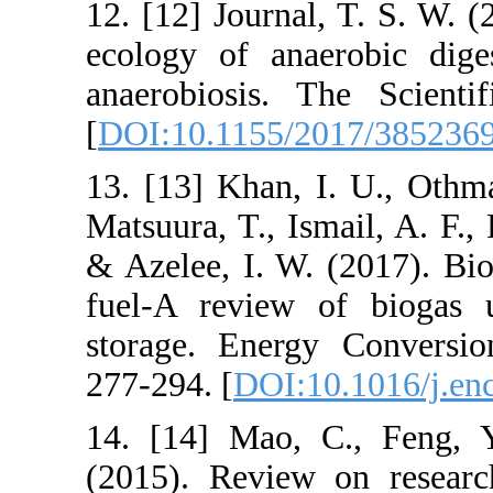
12. [12] Journa
ecology of ana
anaerobiosis.
[
DOI:10.1155/
13. [13] Khan,
Matsuura, T., I
& Azelee, I. W
fuel-A review 
storage. Ener
277-294. [
DOI:
14. [14] Mao,
(2015). Revie