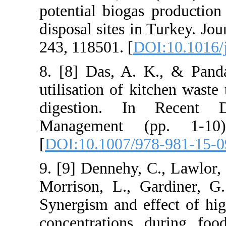
potential bioga
disposal sites 
243, 118501. [
D
8. [8] Das, A.
utilisation of 
digestion. 
Management (
[
DOI:10.1007/
9. [9] Dennehy, 
Morrison, L.,
Synergism and e
concentration