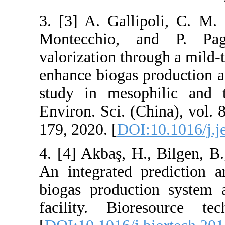
3. [3] A. Gall
Montecchio, 
valorization th
enhance biogas 
study in meso
Environ. Sci. (
179, 2020. [
DOI
4. [4] Akbaş, H
An integrated 
biogas product
facility. Bio