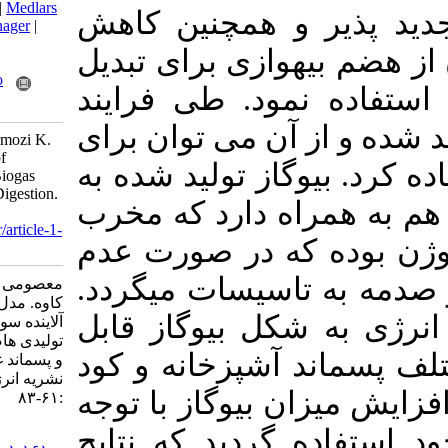
BibTeX
|
RIS
|
EndNote
|
Medlars
 همچنین کاهش
|
ProCite
|
Reference Manager
|
RefWorks
ازی برای تبدیل
Send citation to:
Mendeley
Zotero
ود. طی فرایند
RefWorks
ن می توان برای
Masoumi M, Kalatar Hormozi K.
Modeling and Removal of
ز تولید شده به
Hydrogen Sulfide from Biogas
Produced by Anaerobic Digestion.
 دارد که مخرب
IJE 2020; 23 (3) :61-83
URL:
http://necjournals.ir/article-1-
ه در صورت عدم
1610-fa.html
سیسات میگردد
معصومی مجتبی، کلانترهرمزی
کاوه. مدل سازی و حذف گاز
ل بیوگاز قابل
آلاینده سولفید هیدروژن از بیوگاز
تولیدی هاضم بی هوازی کود مرغی
شپزخانه و کود
و پسماند غذایی در راکتور ناپیوسته.
نشریه انرژی ایران. ۱۳۹۹; ۲۳ (۳)
یوگاز با توجه
:۶۱-۸۳
URL:
ردید که نتایج