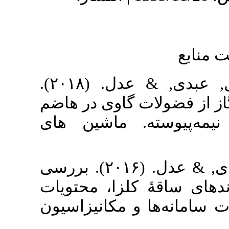
۱. [۱] تقی نژاد, جبراییل, عبدی, & عدل. (۲۰۱۸).
ت گاوی در هاضم
ه. ماشین های
۲. [۲] صفری, محمود, عبدی, & عدل. (۲۰۱۶). بررسی
کلزا، محتویات
و مکانیزاسیون