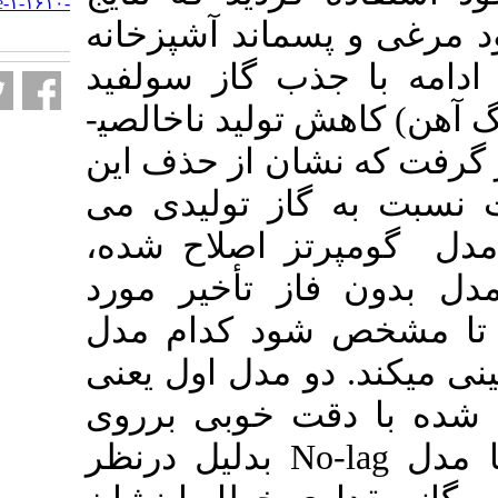
http://necjournals.ir/article-۱-۱۶۱۰-
fa.html
ماند آشپزخانه
ذب گاز سولفید
ولید ناخالصی­
ان از حذف این
گاز تولیدی می
تز اصلاح شده
 تأخیر مورد
ود کدام مدل
 مدل اول یعنی
ت خوبی برروی
بدلیل درنظر
N