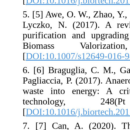
[
DOI:10.1016/j
5. [5] Awe, O. 
Lyczko, N. (20
purification a
Biomass Va
[
DOI:10.1007/
6. [6] Bragugli
Pagliaccia, P. 
waste into en
technolo
[
DOI:10.1016/j
7. [7] Can, A.