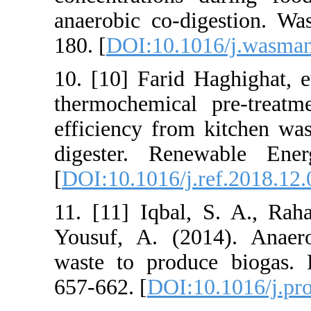
anaerobic co-d
180. [
DOI:10.1
10. [10] Farid 
thermochemica
efficiency from
digester. Re
[
DOI:10.1016/j
11. [11] Iqba
Yousuf, A. (2
waste to produ
657-662. [
DOI: