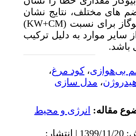
ری خطا را نشان
لف، نتایج نشان
)
KW+CM
 نسبت
 موارد به دلیل ترکیب
،
کود مرغ
 سازی
رژی و محیط
دریافت: 1399/10/20 | پذیرش: 1399/11/20 | انتشار: