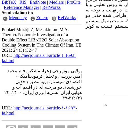
BibTeX
|
RIS
|
EndNote
|
Medlars
|
ProCite
، به روش تحلیلی و با
|
Reference Manager
|
RefWorks
در نهایت با توجه به
Send citation to:
 طراحی شده جذبی دو
Mendeley
Zotero
RefWorks
لکه نسبت به یک سیستم
در دراز مدت (حدود 10 سال) استفاده از این سیستم نسبت به کولر
Poolaei Mozirji Z, Meshkinfam M A.
Thermo-Economic Investigation of a
Double Effect LiBr-H2O Solar Absorption
Cooling System In The Climate Of Iran. IJE
2021; 24 (3) :32-47
URL:
http://necjournals.ir/article-1-1693-
fa.html
پولایی موزیرجی زهرا، مشکین فام محمد
امیر. بررسی و تحلیل ترمودینامیکی-
اقتصادی سیستم تهویه مطبوع جذبی
خورشیدی دو مرحله ای در اقلیم آب و
هوایی ایران. نشریه انرژی ایران. ۱۴۰۰; ۲۴
(۳) :۳۲-۴۷
URL:
http://necjournals.ir/article-۱-۱۶۹۳-
fa.html