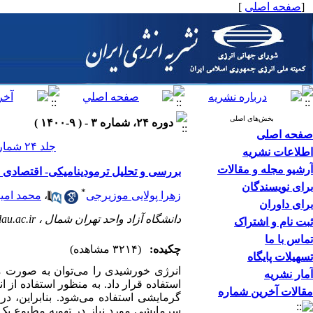
[
صفحه اصلی
]
بخش‌های اصلی
دوره ۲۴، شماره ۳ - ( ۹-۱۴۰۰ )
صفحه اصلی
جلد ۲۴ شماره ۳ صفحات ۴۷-۳۲
اطلاعات نشریه
آرشیو مجله و مقالات
بررسی و تحلیل ترمودینامیکی- اقتصادی 
برای نویسندگان
*
زهرا پولایی موزیرجی
،
محمد امی
برای داوران
دانشگاه آزاد واحد تهران شمال ،
u.ac.ir
ثبت نام و اشتراک
تماس با ما
چکیده:
(۳۲۱۴ مشاهده)
تسهیلات پایگاه
انرژی خورشیدی را می‌توان به صورت م
آمار نشریه
استفاده قرار داد. به منظور استفاده از
مقالات آخرین شماره
گرمایشی استفاده می‌شود. بنابراین، د
سرمایشی مورد نیاز در تهویه مطبوع یک 