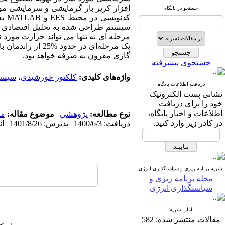
افزار کریر بار گرمایشی و سرمایشی مورد
جستجو در پایگاه
کدنویسی در محیط
EES
و
MATLAB
به
سیستم طراحی شده به تحلیل اقتصادی 
مرحله ای نه تنها می تواند حرارت مورد 
گازی مقرون به صرفه خواهد بود.
جستجوی پیشرفته
واژه‌های کلیدی:
کلکتور خورشیدی
،
سیستم
دریافت اطلاعات پایگاه
نشانی پست الکترونیک
خود را برای دریافت
اطلاعات و اخبار پایگاه،
نوع مطالعه:
پژوهشي
|
موضوع مقاله:
مد
در کادر زیر وارد کنید.
دریافت: 1400/6/3 | پذیرش: 1401/8/26 | انتشار: 1400/9/10
نشریه برنامه ریزی و سیاستگذاری انرژی
مجله برنامه ریزی و
سیاستگذاری انرژی
آمار نشریه
مقالات منتشر شده:
582