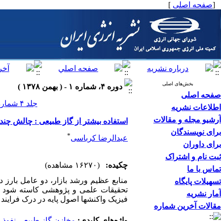
[
صفحه اصلی
]
بخش‌های اصلی
دوره ۴، شماره ۱ - ( بهمن ۱۳۷۸ )
صفحه اصلی
جلد ۴ شماره ۱ صفحات ۵۸-۴۹
اطلاعات نشریه
آرشیو مجله و مقالات
استفاده بیشتر از گاز طبیعی : چالش چن
برای نویسندگان
*
عبدالرضا کرباسی
برای داوران
ثبت نام و اشتراک
چکیده:
(۱۶۲۷۰ مشاهده)
تماس با ما
منابع عظیم ورشد بازار، دو عامل بارز در
تسهیلات پایگاه
تحقیقات علمی و پژوهشی کاسته شود اثر
آمار نشریه
فیزیک واکنشها اصول پایه در درک فرایند ت
مقالات آخرین شماره
واژه‌های کلیدی:
مخازن گاز طبیعی نفوذ در