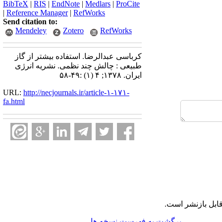
BibTeX
|
RIS
|
EndNote
|
Medlars
|
ProCite
|
Reference Manager
|
RefWorks
Send citation to:
Mendeley
Zotero
RefWorks
کرباسی عبدالرضا. استفاده بیشتر از گاز
طبیعی : چالش چند نظمی. نشریه انرژی
ایران. ۱۳۷۸; ۴ (۱) :۴۹-۵۸
URL:
http://necjournals.ir/article-۱-۱۷۱-
fa.html
ابل بازنشر است.
برگشت به فهرست نسخه ها