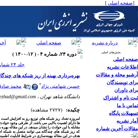
[
صفحه اصلی
]
بخش‌های اصلی
دوره ۲۴، شماره ۴ - ( ۱۲-۱۴۰۰ )
صفحه اصلی
جلد ۲۴ شماره ۴ صفحات ۳۸-۱۴
اطلاعات نشریه
آرشیو مجله و مقالات
بهره‌برداری بهینه از ریز شبکه‌ های چند
برای نویسندگان
*
حسین شهامتی نژاد
،
محمد صادق
برای داوران
دانشگاه شاهد تهران ،
nezhad@gmail.com
ثبت نام و اشتراک
تماس با ما
چکیده:
(۲۷۲۷ مشاهده)
تسهیلات پایگاه
امروزه تعداد ریز شبکه های توزیع رو به افزایش است .
آمار نشریه
ها دارای اهمیت بالایی می باشد. از طرفی وجود حوادث 
مقابله با این حوادث را نشان میدهد. در این مقاله به
مقالات آخرین شماره
که ریز شبکه های چندگانه می توانند متصل به شبکه ا
هدف در این مقاله بهینه‌سازی در شرایط قابلیت اطمینا