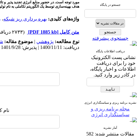
مورد توجه است. در حضور منابع انرژی تجدید پذیر و تاث
جستجو در پایگاه
هدف بهینه‌سازی توسط یک الگوریتم تکاملی به نام ت
واژه‌های کلیدی:
بهره‌ برداری ریز شبکه
،
ر
متن کامل
[PDF 1885 kb]
(۲۷۳۳ دریافت)
جستجوی پیشرفته
نوع مطالعه:
پژوهشي
|
موضوع مقاله:
شب
دریافت: 1400/11/11 | پذیرش: 1401/9/28 | انتشار: 1400/12/10
دریافت اطلاعات پایگاه
نشانی پست الکترونیک
خود را برای دریافت
اطلاعات و اخبار پایگاه،
در کادر زیر وارد کنید.
نشریه برنامه ریزی و سیاستگذاری انرژی
مجله برنامه ریزی و
نام ک
سیاستگذاری انرژی
آمار نشریه
مقالات منتشر شده:
582