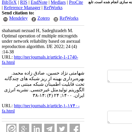
BibTeX
|
RIS
|
EndNote
|
Medlars
|
ProCite
ینه سازی انجام شده است. تابع
|
Reference Manager
|
RefWorks
Send citation to:
Mendeley
Zotero
RefWorks
shahamati nezuad H, Sadeghzadeh M.
Optimal operation of multiple microgrids
under network reliability based on asexual
reproduction algorithm. IJE 2022; 24 (4)
:14-38
URL:
http://necjournals.ir/article-1-1740-
fa.html
شهامتی نژاد حسین، صادق زاده محمد.
بهره‌برداری بهینه از ریز شبکه‌ های چندگانه
تحت قابلیت اطمینان شبکه مبتنی بر
الگوریتم تولیدمثل غیرجنسی. نشریه انرژی
ایران. ۱۴۰۰; ۲۴ (۴) :۱۴-۳۸
URL:
http://necjournals.ir/article-۱-۱۷۴۰-
fa.html