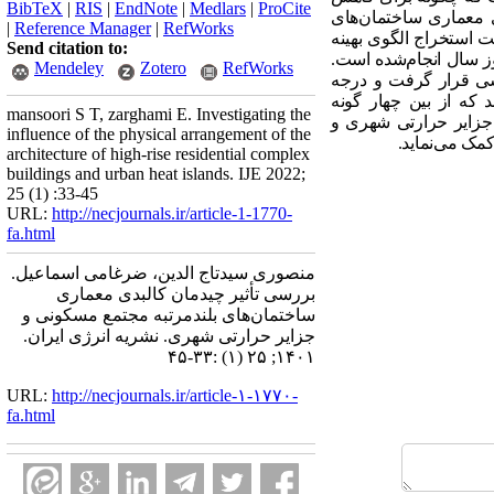
BibTeX
|
RIS
|
EndNote
|
Medlars
|
ProCite
ی معماری ساختمان‌های
|
Reference Manager
|
RefWorks
هت استخراج الگوی
بهینه
Send citation to:
ز نهم مردادماه سال 1401 به‌عنوان گرم‌ترین روز سال انجام‌شده است.
Mendeley
Zotero
RefWorks
رسی قرار گرفت و درجه
 که از بین چهار گونه
mansoori S T, zarghami E. Investigating the
جزایر حرارتی شهری و
influence of the physical arrangement of the
کمک می‌نماید.
architecture of high-rise residential complex
buildings and urban heat islands. IJE 2022;
25 (1) :33-45
URL:
http://necjournals.ir/article-1-1770-
fa.html
منصوری سیدتاج الدین، ضرغامی اسماعیل.
بررسی تأثیر چیدمان کالبدی معماری
ساختمان‌های بلندمرتبه مجتمع مسکونی و
جزایر حرارتی شهری. نشریه انرژی ایران.
۱۴۰۱; ۲۵ (۱) :۳۳-۴۵
URL:
http://necjournals.ir/article-۱-۱۷۷۰-
fa.html