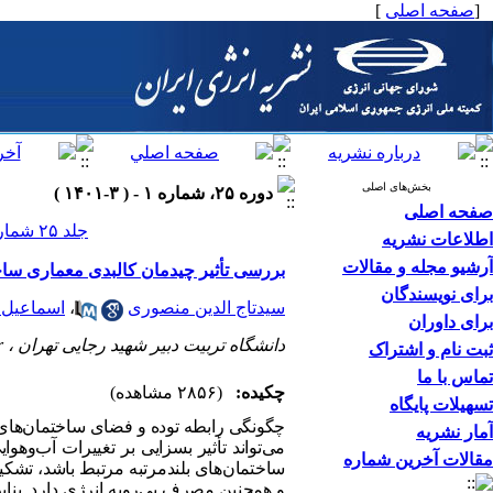
[
صفحه اصلی
]
بخش‌های اصلی
دوره ۲۵، شماره ۱ - ( ۳-۱۴۰۱ )
صفحه اصلی
جلد ۲۵ شماره ۱ صفحات ۴۵-۳۳
اطلاعات نشریه
آرشیو مجله و مقالات
بررسی تأثیر چیدمان کالبدی معماری ساخ
برای نویسندگان
سیدتاج الدین منصوری
،
اسماعیل
برای داوران
دانشگاه تربیت دبیر شهید رجایی تهران ،
r
ثبت نام و اشتراک
تماس با ما
چکیده:
(۲۸۵۶ مشاهده)
تسهیلات پایگاه
چگونگی رابطه توده و فضای ساختمان‌های
آمار نشریه
می‌تواند تأثیر بسزایی ‌بر تغییرات آب‌وهو
مقالات آخرین شماره
ساختمان
های بلندمرتبه مرتبط باشد، تشکی
و همچنین مصرف بی‌رویه انرژی دارد. بن