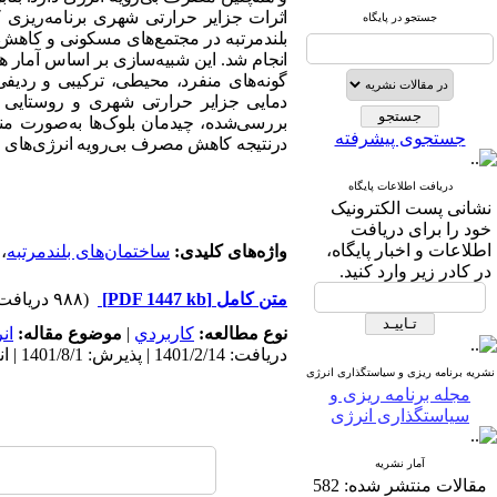
اثرات جزایر حرارتی شهری برنامه‌ریزی 
جستجو در پایگاه
بلندمرتبه در مجتمع‌های مسکونی و کاهش 
گونه‌های منفرد، محیطی، ترکیبی و ردیف
دمایی جزایر حرارتی شهری و روستایی هر
بررسی‌شده، چیدمان بلوک‌ها به‌صورت من
جستجوی پیشرفته
درنتیجه کاهش مصرف بی‌رویه انرژی‌های فس
دریافت اطلاعات پایگاه
نشانی پست الکترونیک
خود را برای دریافت
اطلاعات و اخبار پایگاه،
واژه‌های کلیدی:
ساختمان‌های بلندمرتبه
،
در کادر زیر وارد کنید.
متن کامل
[PDF 1447 kb]
(۹۸۸ دریافت)
نوع مطالعه:
كاربردي
|
موضوع مقاله:
ان
دریافت: 1401/2/14 | پذیرش: 1401/8/1 | انتشار: 1401/3/10
نشریه برنامه ریزی و سیاستگذاری انرژی
مجله برنامه ریزی و
سیاستگذاری انرژی
آمار نشریه
مقالات منتشر شده:
582