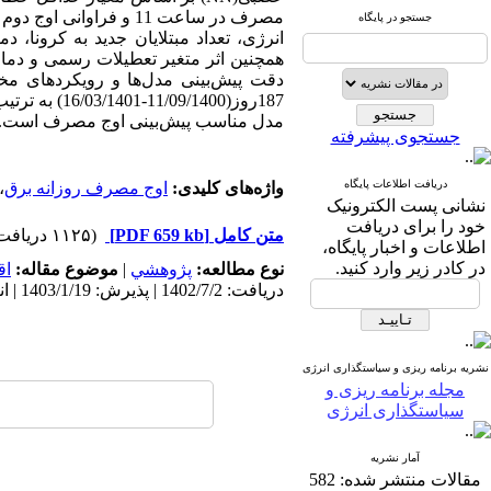
جستجو در پایگاه
انرژی، تعداد مبتلایان جدید به کرونا،
همچنین اثر متغیر تعطیلات رسمی و دمای
دقت پیش‌بینی مدل‌ها و رویکردهای 
187روز(11/09/1400-16/03/1401) به ترتیب
مدل مناسب پیش‌بینی اوج مصرف است.
جستجوی پیشرفته
دریافت اطلاعات پایگاه
واژه‌های کلیدی:
اوج مصرف روزانه برق
،
نشانی پست الکترونیک
خود را برای دریافت
متن کامل
[PDF 659 kb]
(۱۱۲۵ دریافت)
اطلاعات و اخبار پایگاه،
در کادر زیر وارد کنید.
نوع مطالعه:
پژوهشي
|
موضوع مقاله:
اق
دریافت: 1402/7/2 | پذیرش: 1403/1/19 | انتشار: 1402/12/10
نشریه برنامه ریزی و سیاستگذاری انرژی
مجله برنامه ریزی و
سیاستگذاری انرژی
آمار نشریه
مقالات منتشر شده:
582