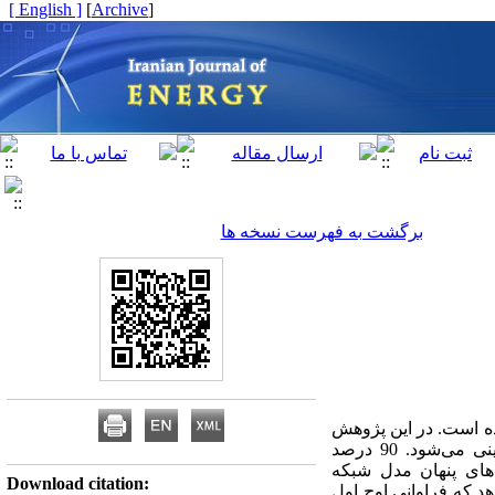
[ English ]
]
Archive
[
برگشت به فهرست نسخه ها
ه است. در این پژوهش
اوج مصرف روزانه برق ایران را با رویکردهای مختلف در دوره 30/12/1395- 16/03/1401مدلسازی و پیش‌بینی‌ می‌شود. 90 درصد
 های پنهان مدل شبکه
Download citation:
م 8 برآورد شد. نتایج نشان می‌دهد که فراوانی اوج اول