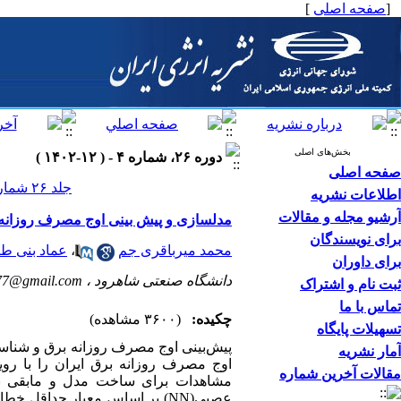
[
صفحه اصلی
]
بخش‌های اصلی
دوره ۲۶، شماره ۴ - ( ۱۲-۱۴۰۲ )
صفحه اصلی
جلد ۲۶ شماره ۴ صفحات ۴۰-۲۳
اطلاعات نشریه
آرشیو مجله و مقالات
مدلسازی و پیش بینی اوج مصرف روزانه ب
برای نویسندگان
محمد میرباقری جم
،
عماد بنی ط
برای داوران
دانشگاه صنعتی شاهرود ،
77@gmail.com
ثبت نام و اشتراک
تماس با ما
چکیده:
(۳۶۰۰ مشاهده)
تسهیلات پایگاه
پیش‌بینی اوج مصرف روزانه برق و شناسای
آمار نشریه
مقالات آخرین شماره
مشاهدات برای ساخت مدل و مابقی برای
عصبی(
NN