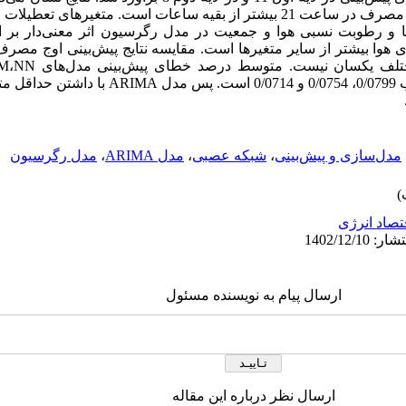
مصرف در ساعت 11 و فراوانی اوج دوم مصرف در ساعت 21 بیشتر از بقیه ساعات است
 دما و رطوبت نسبی هوا و جمعیت در مدل رگرسیون اثر معنی‌دار بر 
 هوا بیشتر از سایر متغیرها است. مقایسه نتایج پیش‌بینی اوج مصر
مختلف یکسان نیست. متوسط درصد خطای پیش‌بینی مدل‌های
NN
،
M
0/0799
،
0/0754
و
0/0714
است. پس مدل
ARIMA
با داشتن حداقل م
مدل‌سازی و پیش‌بینی
،
شبکه عصبی
،
مدل ARIMA
،
مدل رگرسیون
تصاد انرژی
ارسال پیام به نویسنده مسئول
ارسال نظر درباره این مقاله