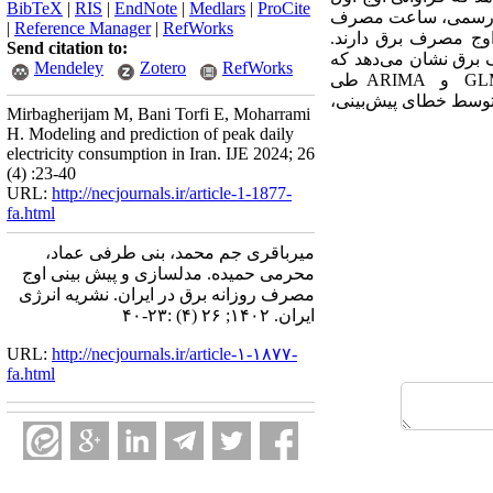
BibTeX
|
RIS
|
EndNote
|
Medlars
|
ProCite
. متغیرهای تعطیلات رسمی، ساعت مصرف
|
Reference Manager
|
RefWorks
اوج مصرف برق‌ دارند.
Send citation to:
ف برق نشان می‌دهد که
Mendeley
Zotero
RefWorks
GL
و
ARIMA
طی
توسط خطای پیش‌بینی،
Mirbagherijam M, Bani Torfi E, Moharrami
H. Modeling and prediction of peak daily
electricity consumption in Iran. IJE 2024; 26
(4) :23-40
URL:
http://necjournals.ir/article-1-1877-
fa.html
میرباقری جم محمد، بنی طرفی عماد،
محرمی حمیده. مدلسازی و پیش بینی اوج
مصرف روزانه برق در ایران. نشریه انرژی
ایران. ۱۴۰۲; ۲۶ (۴) :۲۳-۴۰
URL:
http://necjournals.ir/article-۱-۱۸۷۷-
fa.html