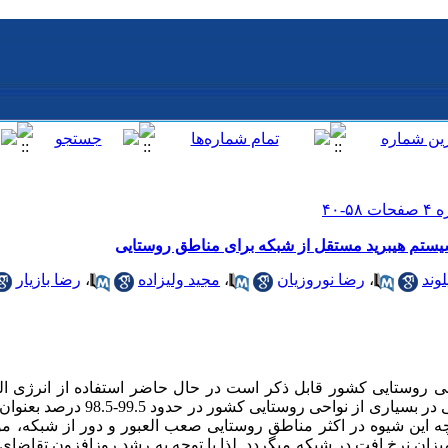
یستم هیبرید مستقل از شبکه برای مناطق روستایی
وند
،
رضا نوروزیان
،
مجید ولیزاده
،
رضا بازیار
حی روستایی کشور قابل ذکر است در حال حاضر استفاده از انرژی ا
توزیع جهت تامین مایحتاج انرژی الکتریکی در بس
چه این شیوه در اکثر مناطق روستایی صعب العبور و دور از شبکه،
زان نرخ افت در شبکه میگردد. لذا با توجه به رشد روزافزون تقاضای