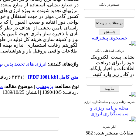
در صنایع تبدیلی، استفاده از منابع متعدد
جستجو در پایگاه
انرژیهای تجدید شونده به ویژه انرژی های 
کشور گامی موثر در جهت استقلال و خودک
نواحی دور افتاده و صعب العبور را که
راستای تامین بخشی از اهداف در نظر گر
بادی با ذخیره ساز باتری جهت تامین ی
جستجوی پیشرفته
نیاز و کمینه سازی هزینه کل تولید در ط
الگوریتم رقابت استعماری اندازه بهینه 
اطلاعات واقعی پروفیل بار و هواشناسی 
دریافت اطلاعات پایگاه
نشانی پست الکترونیک
خود را برای دریافت
واژه‌های کلیدی:
انرژی های تجدید پذیر
،
به
اطلاعات و اخبار پایگاه،
در کادر زیر وارد کنید.
متن کامل
[PDF 1081 kb]
(۳۳۳۱ دریافت)
نوع مطالعه:
پژوهشي
|
موضوع مقاله:
مد
دریافت: 1390/10/5 | انتشار: 1389/10/25
نشریه برنامه ریزی و سیاستگذاری انرژی
مجله برنامه ریزی و
سیاستگذاری انرژی
آمار نشریه
مقالات منتشر شده:
582