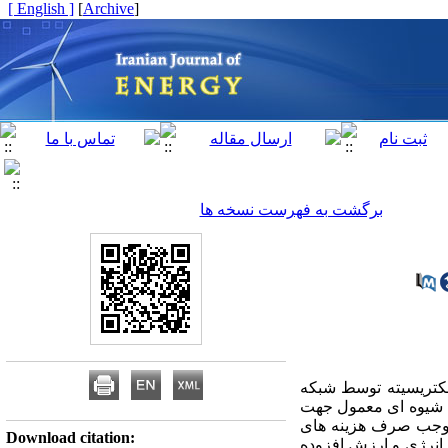
[ English ]
]
Archive
[
برگشت به فهرست نسخه ها
لکتریسیته توسط شبکه
یاری از نواحی روستایی کشور در حدود 99.5-98.5 درصد بعنوان شیوه ای معمول جهت
 موجب صرف هزینه های
Download citation:
 انرژی و ارزش افزوده