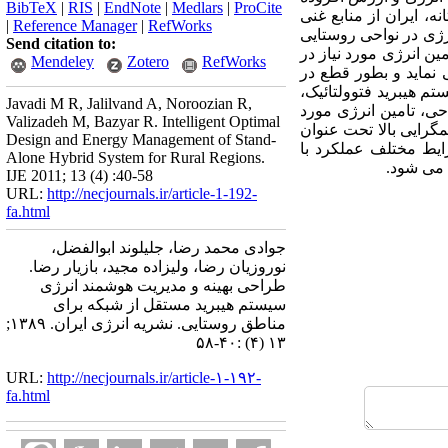
BibTeX
|
RIS
|
EndNote
|
Medlars
|
ProCite
نه، ایران از منابع غنی
|
Reference Manager
|
RefWorks
نرژی در نواحی روستایی
Send citation to:
ن انرژی مورد نیاز در
Mendeley
Zotero
RefWorks
نماید و بطور قطع در
م هیبرید فتوولتائیک،
Javadi M R, Jalilvand A, Noroozian R,
ی، تامین انرژی مورد
Valizadeh M, Bazyar R. Intelligent Optimal
گرایی بالا تحت عنوان
Design and Energy Management of Stand-
رایط مختلف عملکرد با
Alone Hybrid System for Rural Regions.
 می شود.
IJE 2011; 13 (4) :40-58
URL:
http://necjournals.ir/article-1-192-
fa.html
جوادی محمد رضا، جلیلوند ابوالفضل،
نوروزیان رضا، ولیزاده مجید، بازیار رضا.
طراحی بهینه و مدیریت هوشمند انرژی
سیستم هیبرید مستقل از شبکه برای
مناطق روستایی. نشریه انرژی ایران. ۱۳۸۹;
۱۳ (۴) :۴۰-۵۸
URL:
http://necjournals.ir/article-۱-۱۹۲-
fa.html