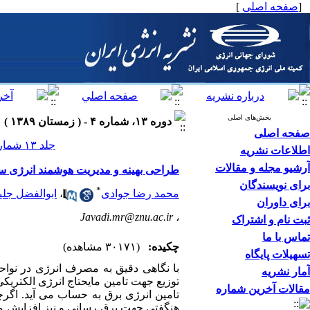
[
صفحه اصلی
]
بخش‌های اصلی
دوره ۱۳، شماره ۴ - ( زمستان ۱۳۸۹ )
صفحه اصلی
جلد ۱۳ شماره ۴ صفحات ۵۸-۴۰
اطلاعات نشریه
آرشیو مجله و مقالات
طراحی بهینه و مدیریت هوشمند انرژی س
برای نویسندگان
*
محمد رضا جوادی
،
ابوالفضل جلیل
برای داوران
Javadi.mr@znu.ac.ir
،
ثبت نام و اشتراک
تماس با ما
چکیده:
(۳۰۱۷۱ مشاهده)
تسهیلات پایگاه
با نگاهی دقیق به مصرف انرژی در نوا
آمار نشریه
مقالات آخرین شماره
تامین انرژی برق به حساب می آید. اگر
هنگفتی جهت برق رسانی و نیز افزایش می