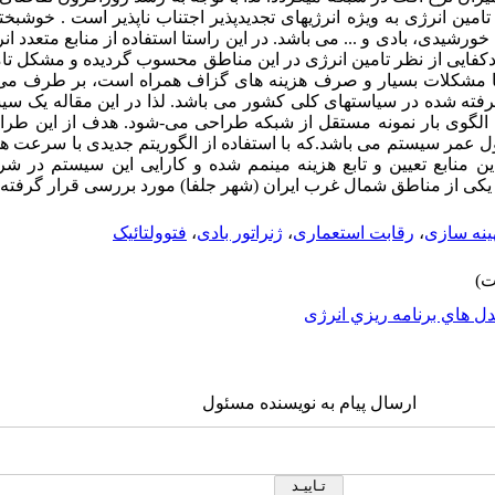
 تامین انرژی به ویژه انرژیهای تجدیدپذیر اجتناب ناپذیر است . خوشبختا
خورشیدی، بادی و ... می باشد. در این راستا استفاده از منابع متعدد ا
فایی از نظر تامین انرژی در این مناطق محسوب گردیده و مشکل تامی
 با مشکلات بسیار و صرف هزینه های گزاف همراه است، بر طرف می 
فته شده در سیاستهای کلی کشور می باشد. لذا در این مقاله یک سیست
ک الگوی بار نمونه مستقل از شبکه طراحی می-شود. هدف از این طراح
ول عمر سیستم می باشد.که با استفاده از الگوریتم جدیدی با سرعت هم
این منابع تعیین و تابع هزینه مینمم شده و کارایی این سیستم در ش
یکی از مناطق شمال غرب ایران (شهر جلفا) مورد بررسی قرار گرفته
ینه سازی
،
رقابت استعماری
،
ژنراتور بادی
،
فتوولتائیک
ل هاي برنامه ريزي انرژی
ارسال پیام به نویسنده مسئول