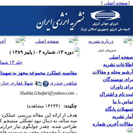
[
صفحه اصلی
]
بخش‌های اصلی
دوره ۱۳، شماره ۳ - ( پاییز ۱۳۸۹ )
صفحه اصلی
جلد ۱۳ شماره ۳ صفحات ۱۴-۱
اطلاعات نشریه
آرشیو مجله و مقالات
مقایسه عملکرد مجموعه مجهز به تمهیدا
برای نویسندگان
شاهین حیدری
،
شهلا غفاری جبار
برای داوران
Shahla.Ghafari@yahoo.com
،
ثبت نام و اشتراک
تماس با ما
چکیده:
(۱۴۲۳۴ مشاهده)
تسهیلات پایگاه
هدف از ارائه این مقاله بررسی عملکرد
آمار نشریه
سه ساله، به دنبال نبود تشکلی منسجم 
مقالات آخرین شماره
طراحی شده، چقدر جوابگوی نیاز حرارتی ا
مقایسه با مجموعه مجهز به سیستم های