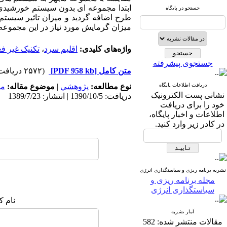
ابتدا مجموعه ای بدون سیستم خورشیدی
جستجو در پایگاه
طرح اضافه گردید و میزان تاثیر سیستم
میزان گرمایش مورد نیاز در این مجموعه با است
واژه‌های کلیدی:
اقلیم سرد
،
تکنیک غیر ف
جستجوی پیشرفته
متن کامل
[PDF 958 kb]
(۲۵۷۲ دریافت)
دریافت اطلاعات پایگاه
نوع مطالعه:
پژوهشي
|
موضوع مقاله:
مد
نشانی پست الکترونیک
دریافت: 1390/10/5 | انتشار: 1389/7/23
خود را برای دریافت
اطلاعات و اخبار پایگاه،
در کادر زیر وارد کنید.
نشریه برنامه ریزی و سیاستگذاری انرژی
مجله برنامه ریزی و
سیاستگذاری انرژی
نام ک
آمار نشریه
مقالات منتشر شده:
582