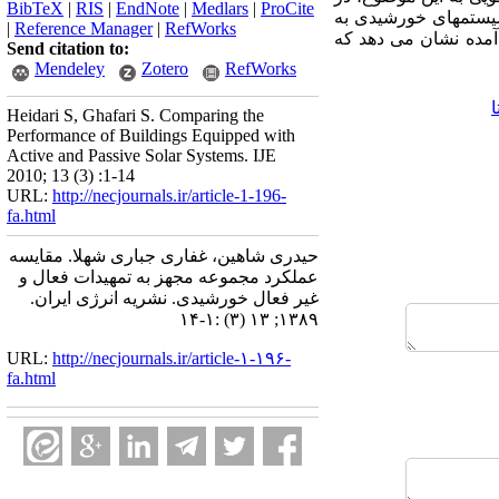
BibTeX
|
RIS
|
EndNote
|
Medlars
|
ProCite
سیستمهای خورشیدی به
|
Reference Manager
|
RefWorks
آمده نشان می دهد که
Send citation to:
Mendeley
Zotero
RefWorks
Heidari S, Ghafari S. Comparing the
Performance of Buildings Equipped with
Active and Passive Solar Systems. IJE
2010; 13 (3) :1-14
URL:
http://necjournals.ir/article-1-196-
fa.html
حیدری شاهین، غفاری جباری شهلا. مقایسه
عملکرد مجموعه مجهز به تمهیدات فعال و
غیر فعال خورشیدی. نشریه انرژی ایران.
۱۳۸۹; ۱۳ (۳) :۱-۱۴
URL:
http://necjournals.ir/article-۱-۱۹۶-
fa.html