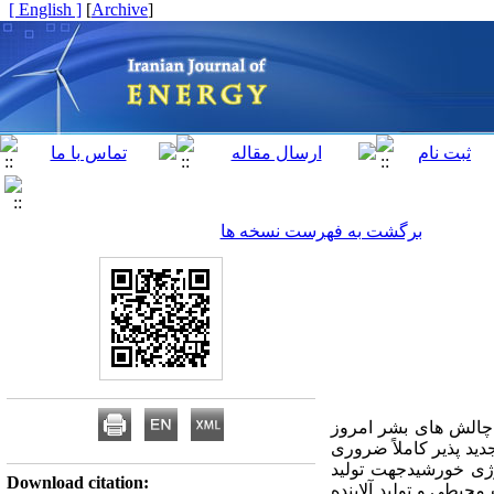
[ English ]
]
Archive
[
برگشت به فهرست نسخه ها
 چالش های بشر امروز
ید پذیر کاملاً ضروری
رژی خورشیدجهت تولید
Download citation:
یطی و تولید آلاینده