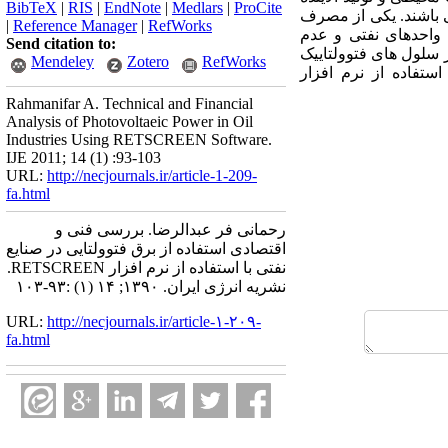
BibTeX
|
RIS
|
EndNote
|
Medlars
|
ProCite
می باشند. یکی از مصرف
|
Reference Manager
|
RefWorks
 واحدهای نفتی و عدم
Send citation to:
 سلول های فتوولتاییک
Mendeley
Zotero
RefWorks
تفاده از نرم افزار
Rahmanifar A. Technical and Financial
Analysis of Photovoltaeic Power in Oil
Industries Using RETSCREEN Software.
IJE 2011; 14 (1) :93-103
URL:
http://necjournals.ir/article-1-209-
fa.html
رحمانی فر عبدالرضا. بررسی فنی و
اقتصادی استفاده از برق فتوولتایی در صنایع
نفتی با استفاده از نرم افزار RETSCREEN.
نشریه انرژی ایران. ۱۳۹۰; ۱۴ (۱) :۹۳-۱۰۳
URL:
http://necjournals.ir/article-۱-۲۰۹-
fa.html