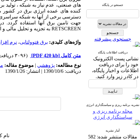
های صنعتی، عدم نیاز به شبکه ، تولید ب
جستجو در پایگاه
کننده های عمده انرژی برق در کشور ما
دسترسی برخی از آنها به شبکه سراسری ب
جهت تامین برق آنها استفاده گردد. د
RETSCREEN به تجزیه و تحلیل مالی و انتشار آلاینده های آن خواهیم پرداخت.
جستجوی پیشرفته
واژه‌های کلیدی:
برق فتوولتایی
،
نرم افزا
دریافت اطلاعات پایگاه
متن کامل
[PDF 420 kb]
(۳۰۹۶ دریافت)
نشانی پست الکترونیک
خود را برای دریافت
نوع مطالعه:
پژوهشي
|
موضوع مقاله:
مد
اطلاعات و اخبار پایگاه،
دریافت: 1390/10/6 | انتشار: 1390/1/26
در کادر زیر وارد کنید.
نشریه برنامه ریزی و سیاستگذاری انرژی
مجله برنامه ریزی و
سیاستگذاری انرژی
آمار نشریه
نام ک
مقالات منتشر شده:
582