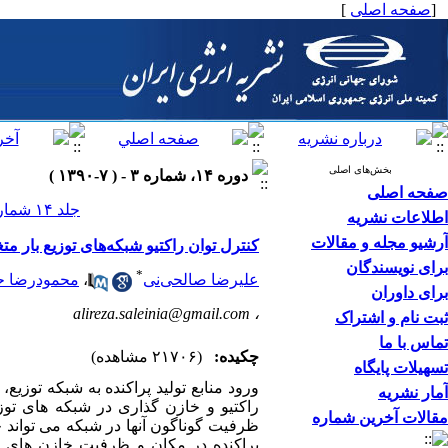
[
صفحه اصلی
]
بخش‌های اصلی
دوره ۱۴، شماره ۳ - ( ۷-۱۳۹۰ )
صفحه اصلی
جلد ۱۴ شماره ۳ صفحات ۵۶-۳۷
اطلاعات نشریه
آرشیو مجله و مقالات
کنترل توان راکتیو شبکه‌های توزیع بار متغی
برای نویسندگان
*
علیرضا صالحی‌نی
،
محمودرضا ح
برای داوران
alireza.saleinia@gmail.com
،
ثبت نام و اشتراک
تماس با ما
چکیده:
(۲۱۷۰۶ مشاهده)
تسهیلات پایگاه
ورود منابع تولید پراکنده به شبکه توزیع
آمار نشریه
مقالات آخرین شماره
ظرفیت گوناگون آنها در شبکه می تواند خاز
پراکنده در مکان و ظرفیت خازن های ثا