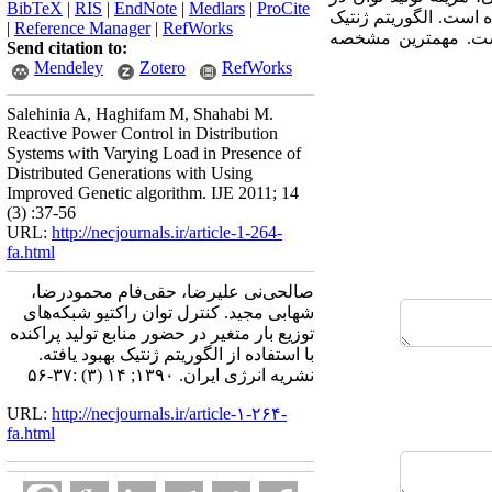
BibTeX
|
RIS
|
EndNote
|
Medlars
|
ProCite
 است. الگوریتم ژنتیک
|
Reference Manager
|
RefWorks
 است. مهمترین مشخصه
Send citation to:
Mendeley
Zotero
RefWorks
Salehinia A, Haghifam M, Shahabi M.
Reactive Power Control in Distribution
Systems with Varying Load in Presence of
Distributed Generations with Using
Improved Genetic algorithm. IJE 2011; 14
(3) :37-56
URL:
http://necjournals.ir/article-1-264-
fa.html
صالحی‌نی علیرضا، حقی‌فام محمودرضا،
شهابی مجید. کنترل توان راکتیو شبکه‌های
توزیع بار متغیر در حضور منابع تولید پراکنده
با استفاده از الگوریتم ژنتیک بهبود یافته.
نشریه انرژی ایران. ۱۳۹۰; ۱۴ (۳) :۳۷-۵۶
URL:
http://necjournals.ir/article-۱-۲۶۴-
fa.html