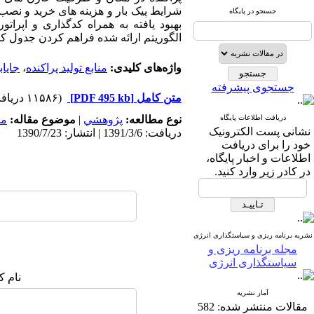
شرایط پیک بار و هزینه های خرید و نصب
جستجو در پایگاه
بهبود یافته به همراه کدگذاری و اپرا
الگوریتم ارائه شده فراهم کردن جدول ک
واژه‌های کلیدی:
منابع تولید پراکنده
،
جایا
جستجوی پیشرفته
متن کامل
[PDF 495 kb]
(۱۱۵۸۶ دریافت)
دریافت اطلاعات پایگاه
نوع مطالعه:
پژوهشي
|
موضوع مقاله:
مد
نشانی پست الکترونیک
دریافت: 1391/3/6 | انتشار: 1390/7/23
خود را برای دریافت
اطلاعات و اخبار پایگاه،
در کادر زیر وارد کنید.
نشریه برنامه ریزی و سیاستگذاری انرژی
مجله برنامه ریزی و
سیاستگذاری انرژی
نام ک
آمار نشریه
مقالات منتشر شده:
582