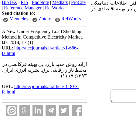
BibTeX
|
RIS
|
EndNote
|
Medlars
|
ProCite
یر یافته با در نظر گرفتن اطلاعات دینامیکی
|
Reference Manager
|
RefWorks
ار بهینه اقتصادی در
Send citation to:
Mendeley
Zotero
RefWorks
A New Under Frequency Load Shedding
Method in Competitive Electricity Market.
IJE 2014; 17 (1)
URL:
http://necjournals.ir/article-1-666-
fa.html
ارایه روش جدید بارزدایی بهینه فرکانسی در
محیط بازار رقابتی برق. نشریه انرژی ایران.
۱۳۹۳; ۱۷ (۱)
URL:
http://necjournals.ir/article-۱-۶۶۶-
fa.html