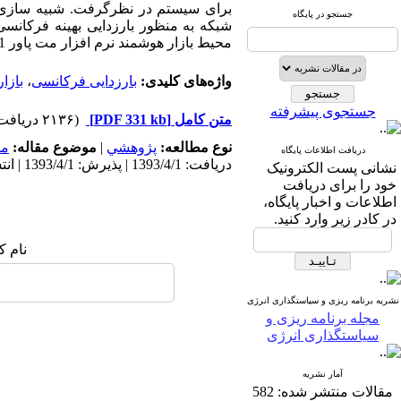
جستجو در پایگاه
شبکه به منظور بارزدایی بهینه فرکانس
محیط بازار هوشمند نرم افزار مت پاور 4.1، بارزدایی ایمن و اقتصادی را در شبکه ایجاد نمود.
واژه‌های کلیدی:
بارزدایی فرکانسی
،
بازا
جستجوی پیشرفته
متن کامل
[PDF 331 kb]
(۲۱۳۶ دریافت)
نوع مطالعه:
پژوهشي
|
موضوع مقاله:
مد
دریافت اطلاعات پایگاه
دریافت: 1393/4/1 | پذیرش: 1393/4/1 | انتشار: 1393/4/1
نشانی پست الکترونیک
خود را برای دریافت
اطلاعات و اخبار پایگاه،
در کادر زیر وارد کنید.
نام ک
نشریه برنامه ریزی و سیاستگذاری انرژی
مجله برنامه ریزی و
سیاستگذاری انرژی
آمار نشریه
مقالات منتشر شده:
582