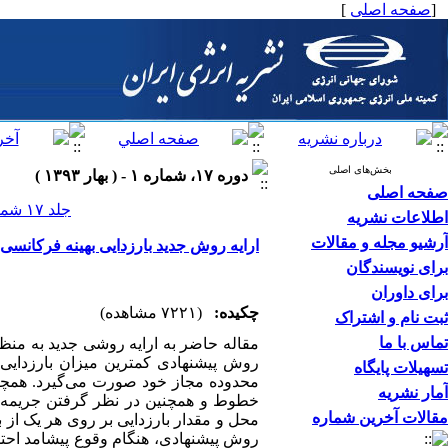
[
صفحه اصلی
]
بخش‌های اصلی
دوره ۱۷، شماره ۱ - ( بهار ۱۳۹۳ )
صفحه اصلی
جلد ۱۷ شماره ۱ صفحات ۰-۰
اطلاعات نشریه
آرشیو مجله و مقالات
ارایه روش جدید بارزدایی بهینه فرکانسی 
برای نویسندگان
برای داوران
چکیده:
(۷۲۲۱ مشاهده)
ثبت نام و اشتراک
تماس با ما
مقاله حاضر به ارایه روشی جدید به منظو
روش پیشنهادی کمترین میزان بارزدایی
تسهیلات پایگاه
محدوده مجاز خود صورت می‌گیرد. همچنین
آمار نشریه
خطوط و همچنین در نظر گرفتن جریمه ناش
مقالات آخرین شماره
محل و مقدار بارزدایی بر روی هر یک از ب
روش پیشنهادی، هنگام وقوع پیشامد احتم