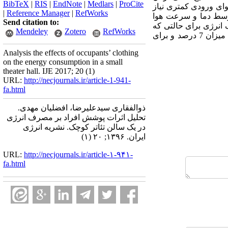
BibTeX
|
RIS
|
EndNote
|
Medlars
|
ProCite
ای ورودی کمتری نیاز
|
Reference Manager
|
RefWorks
متوسط دما و سرعت هوا
Send citation to:
انرژی برای حالتی که
Mendeley
Zotero
RefWorks
دریچه‌های هوا در زیر صندلی باشد به میزان 9 درصد، برای حالتی که دریچه‌های هوا در مقابل صندلی باشد به میزان 7 درصد و برای
Analysis the effects of occupants’ clothing
on the energy consumption in a small
theater hall. IJE 2017; 20 (1)
URL:
http://necjournals.ir/article-1-941-
fa.html
ذوالفقاری سیدعلیرضا، افضلیان مهدی.
تحلیل اثرات پوشش افراد بر مصرف انرژی
در یک سالن تئاتر کوچک. نشریه انرژی
ایران. ۱۳۹۶; ۲۰ (۱)
URL:
http://necjournals.ir/article-۱-۹۴۱-
fa.html