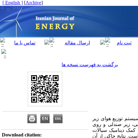
[ English ]
]
Archive
[
برگشت به فهرست نسخه ها
یستم توزیع هوای زیر
ی، زیر صندلی و روی
قرار دارند. به همین منظور به کمک دینامیک سیالات
Download citation:
ت. نتایج حاکی از آن