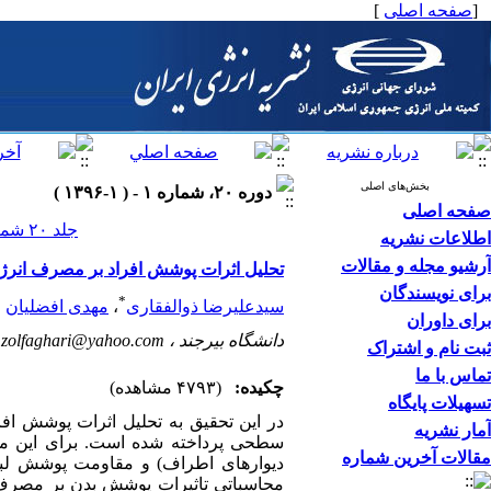
[
صفحه اصلی
]
بخش‌های اصلی
دوره ۲۰، شماره ۱ - ( ۱-۱۳۹۶ )
صفحه اصلی
جلد ۲۰ شماره ۱ صفحات ۰-۰
اطلاعات نشریه
آرشیو مجله و مقالات
تحلیل اثرات پوشش افراد بر مصرف انرژی
برای نویسندگان
*
سیدعلیرضا ذوالفقاری
،
مهدی افضلیان
برای داوران
دانشگاه بیرجند ،
a.zolfaghari@yahoo.com
ثبت نام و اشتراک
تماس با ما
چکیده:
(۴۷۹۳ مشاهده)
تسهیلات پایگاه
در این تحقیق به تحلیل اثرات پوشش اف
آمار نشریه
سطحی پرداخته شده است. برای این من
مقالات آخرین شماره
محاسباتی تاثیرات پوشش بدن بر مصرف 