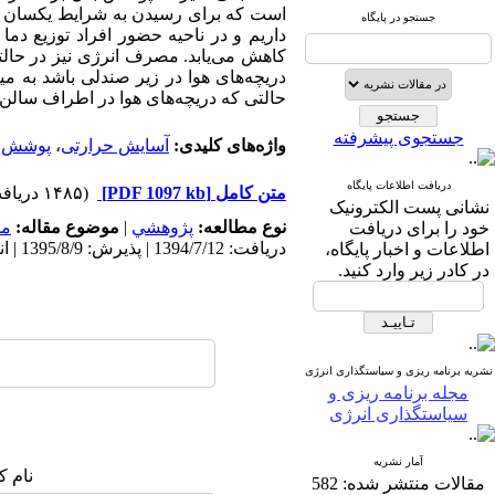
است که برای رسیدن به شرایط یکسان آ
جستجو در پایگاه
داریم و در ناحیه حضور افراد توزیع دم
کاهش می‌یابد. مصرف انرژی نیز در حال
حالتی که دریچه‌های هوا در اطراف سالن باشد به میزان 
جستجوی پیشرفته
واژه‌های کلیدی:
آسایش حرارتی
،
پوشش ب
دریافت اطلاعات پایگاه
متن کامل
[PDF 1097 kb]
(۱۴۸۵ دریافت)
نشانی پست الکترونیک
نوع مطالعه:
پژوهشي
|
موضوع مقاله:
مد
خود را برای دریافت
دریافت: 1394/7/12 | پذیرش: 1395/8/9 | انتشار: 1396/8/23
اطلاعات و اخبار پایگاه،
در کادر زیر وارد کنید.
نشریه برنامه ریزی و سیاستگذاری انرژی
مجله برنامه ریزی و
سیاستگذاری انرژی
آمار نشریه
نام ک
مقالات منتشر شده:
582