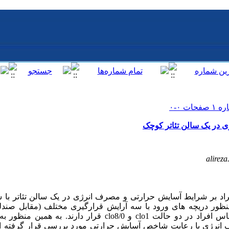
 در یک سالن تئاتر کوچک
alirez
راد بر شرایط آسایش حرارتی و مصرف انرژی در یک سالن تئاتر با س
ظور دریچه های ورود با سه آرایش قرارگیری مختلف (مقابل صندل
دیوارهای اطراف) و مقاومت پوشش لباس افراد در دو حالت clo1 و clo8/0 
انرژی با رعایت شاخص آسایش حرارتی مورد بررسی قرار گرفته اس