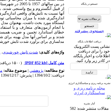
در بین سال­های
جستجو در پایگاه
از قبیل آنگستروم و پیج واسنجی شدند. 
آنها نسبت به تابش‌های واقعی اندازه‌گی
اندازه‌گیری شده با میزان محاسباتی تو
ایستگاه مورد بحث داشت، به­عنوان مدل ب
با انجام آزمون‌های متعارف و با استف
جستجوی پیشرفته
خطای استاندارد تخمین و ضریب همبستگ
شدند و بر اساس آنها مدل بهینه برای ش
مدلسازی برای برآورد شدت تابش خورشید 
دریافت اطلاعات پایگاه
نشانی پست الکترونیک
خود را برای دریافت
واژه‌های کلیدی:
شدت تابش خورشیدی
،
م
اطلاعات و اخبار پایگاه،
در کادر زیر وارد کنید.
متن کامل
[PDF 852 kb]
(۱۵۰۰ دریافت)
نوع مطالعه:
پژوهشي
|
موضوع مقاله:
من
دریافت: 1394/10/2 | پذیرش: 1394/12/17 | انتشار: 1396/8/23
نشریه برنامه ریزی و سیاستگذاری انرژی
مجله برنامه ریزی و
سیاستگذاری انرژی
آمار نشریه
مقالات منتشر شده:
582