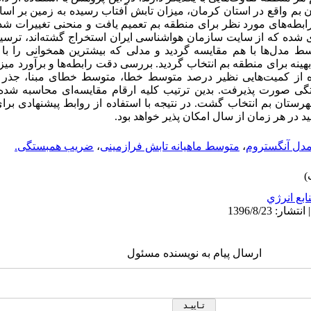
 1957 تا 2005 در شهرستان بم واقع در استان کرمان، میزان تابش آفتاب رسیده به زمین
رابطه‌های مورد نظر برای منطقه بم تعمیم یافت و منحنی تغییرات ش
ری شده که از سایت سازمان هواشناسی ایران استخراج گشته‌اند، ترسی
سط مدل‌ها با هم مقایسه گردید و مدلی که بیشترین همخوانی را با
هینه برای منطقه بم انتخاب گردید. بررسی دقت رابطه‌ها و برآورد میز
اده از کمیت‌هایی نظیر درصد متوسط خطا، متوسط خطای مبنا، جذر 
ی صورت پذیرفت. بدین ترتیب کلیه ارقام مقایسه‌ای محاسبه شده 
هرستان بم انتخاب گشت. در نتیجه با استفاده از روابط پیشنهادی بر
در هر زمان از سال امکان پذیر خواهد بود.
دل آنگستروم
،
متوسط ماهیانه تابش فرازمینی
،
ضریب همبستگی.
ابع انرژي
ارسال پیام به نویسنده مسئول