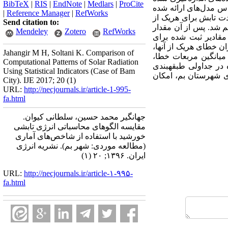
BibTeX
|
RIS
|
EndNote
|
Medlars
|
ProCite
 بر اساس مدل‌های ارائه شده
|
Reference Manager
|
RefWorks
دت تابش برای هریک از
Send citation to:
م شد. پس از آن مقدار
Mendeley
Zotero
RefWorks
 مقادیر ثبت شده برای
ان خطای هریک از آنها،
Jahangir M H, Soltani K. Comparison of
میانگین مربعات خطا،
Computational Patterns of Solar Radiation
در جداولی طبقه­بندی
Using Statistical Indicators (Case of Bam
ای شهرستان بم، امکان
City). IJE 2017; 20 (1)
URL:
http://necjournals.ir/article-1-995-
fa.html
جهانگیر محمد حسین، سلطانی کیوان.
مقایسه الگوهای محاسباتی انرژی تابشی
خورشید با استفاده از شاخص‌های آماری
(مطالعه موردی: شهر بم). نشریه انرژی
ایران. ۱۳۹۶; ۲۰ (۱)
URL:
http://necjournals.ir/article-۱-۹۹۵-
fa.html