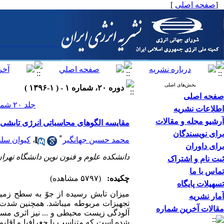
[
صفحه اصلی
]
بخش‌های اصلی
دوره ۲۰، شماره ۱ - ( ۱-۱۳۹۶ )
صفحه اصلی
جلد ۲۰ شماره ۱ صفحات ۰-۰
اطلاعات نشریه
آرشیو مجله و مقالات
مقایسه الگوهای محاسباتی انرژی تابشی 
برای نویسندگان
*
محمد حسین جهانگیر
،
کیوان سل
برای داوران
دانشکده علوم و فنون نوین دانشگاه تهرا
ثبت نام و اشتراک
تماس با ما
چکیده:
(۵۷۹۷ مشاهده)
تسهیلات پایگاه
میزان تابش رسیده از جوّ به سطح زمی
آمار نشریه
تجهیزات مربوطه می­باشد. همچنین شدت 
مقالات آخرین شماره
آلودگی زیست محیطی و ... نیز اثری مستق
شده است که متناسب با جغرافیا و اقلیم ه