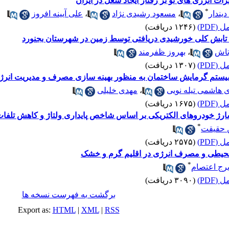
ات انرژی های نو بر رفتار ایجاد شغل در ایران
*
یندار
،
مسعود رشیدی نژاد
،
علی آیینه افروز
(PDF)
(۱۲۴۶ دریافت)
رد تابش کلی خورشیدی دریافتی توسط زمین در شهرستان بجنورد
تاش
،
بهروز ظفرمند
(PDF)
(۱۳۰۷ دریافت)
سیستم گرمایش ساختمان به منظور بهینه سازی مصرف و مدیریت انرژ
 هاشمی تیله نویی
،
مهدی خلیلی
(PDF)
(۱۶۷۵ دریافت)
ی شارژ خودرو‌های الکتریکی بر اساس شاخص پایداری ولتاژ و کاهش تلفا
*
حقیقت
(PDF)
(۲۵۷۵ دریافت)
ی محیطی و مصرف انرژی در اقلیم گرم و خشک
*
یرج اعتصام
(PDF)
(۳۰۹۰ دریافت)
برگشت به فهرست نسخه ها
Export as:
HTML
|
XML
|
RSS