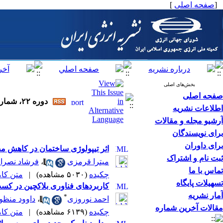
[
صفحه اصلی
]
بخش‌های اصلی
صفحه اصلی
دوره ۲۲، شماره ۲ - ( ۶-۱۳۹۸ )
اطلاعات نشریه
آرشیو مجله و مقالات
برای نویسندگان
برای داوران
اثر تیپولوژی ساختمان در کاهش
ثبت نام و اشتراک
میترا قرمزی
،
فرشاد نصرال
تماس با ما
چکیده
(۵۰۳۰ مشاهده)
|
متن کامل 
تسهیلات پایگاه
کاربردهای فناوری بلاکچین در کس
آمار نشریه
*
احمد نوروزی
،
داوود منظو
مقالات آخرین شماره
چکیده
(۶۱۳۹ مشاهده)
|
متن کامل 