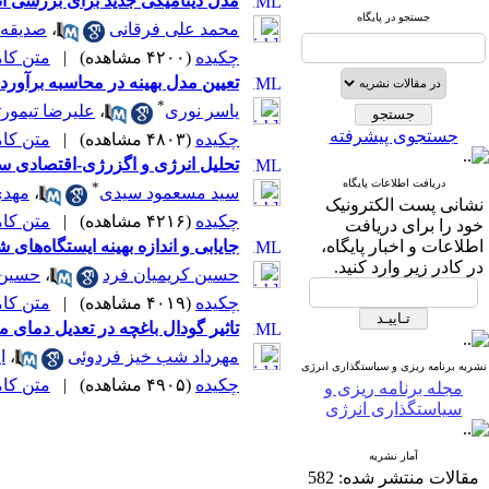
مدل دینامیکی جدید برای بررسی اثر
جستجو در پایگاه
محمد علی فرقانی
،
صدیقه د
چکیده
(۴۲۰۰ مشاهده)
|
متن کامل 
تعیین مدل بهینه در محاسبه برآو
*
یاسر نوری
،
علیرضا تیمور
جستجوی پیشرفته
چکیده
(۴۸۰۳ مشاهده)
|
متن کامل 
تحلیل انرژی و اگزرژی-اقتصادی 
دریافت اطلاعات پایگاه
*
سید مسعمود سیدی
،
مهدی
نشانی پست الکترونیک
چکیده
(۴۲۱۶ مشاهده)
|
متن کامل 
خود را برای دریافت
اطلاعات و اخبار پایگاه،
جایابی و اندازه بهینه ایستگاه‌ها
در کادر زیر وارد کنید.
حسین کریمیان فرد
،
حسین 
چکیده
(۴۰۱۹ مشاهده)
|
متن کامل 
تاثیر گودال باغچه در تعدیل دما
مهرداد شب خیز فردوئی
،
ا
نشریه برنامه ریزی و سیاستگذاری انرژی
چکیده
(۴۹۰۵ مشاهده)
|
متن کامل 
مجله برنامه ریزی و
سیاستگذاری انرژی
آمار نشریه
مقالات منتشر شده:
582