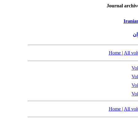
Journal archiv
Irania
ان
Home
|
All vo
Vol
Vol
Vol
Vol
Home
|
All vo