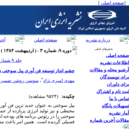
[
صفحه اصلی
]
بخش‌های اصلی
دوره ۹، شماره ۳ - ( اردیبهشت ۱۳۸۴ )
صفحه اصلی
جلد ۹ شماره ۳ صفحات ۶۰-۵۰
اطلاعات نشریه
آرشیو مجله و مقالات
چشم انداز توسعه فن آوری پیل سوختی در
برای نویسندگان
*
مهدی امیری نژاد
،
سوسن روشن ضمیر
،
برای داوران
ثبت نام و اشتراک
چکیده:
(۹۵۲۴ مشاهده)
تماس با ما
پیل سوختی به عنوان جدید ترین فن آور
تسهیلات پایگاه
محیطی و نیز تولید انرژی پربازده از 
آمار نشریه
سوختی را در رئوس برنامه های بودجه ای 
مقالات آخرین شماره
فسیلی گردیده است . همین امر باعث م