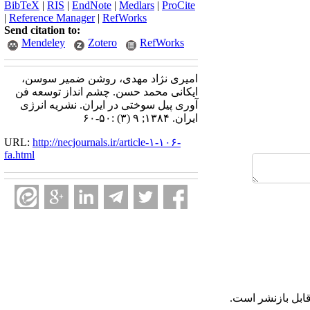
BibTeX
|
RIS
|
EndNote
|
Medlars
|
ProCite
|
Reference Manager
|
RefWorks
Send citation to:
Mendeley
Zotero
RefWorks
امیری نژاد مهدی، روشن ضمیر سوسن،
ایکانی محمد حسن. چشم انداز توسعه فن
آوری پیل سوختی در ایران. نشریه انرژی
ایران. ۱۳۸۴; ۹ (۳) :۵۰-۶۰
URL:
http://necjournals.ir/article-۱-۱۰۶-
fa.html
ابل بازنشر است.