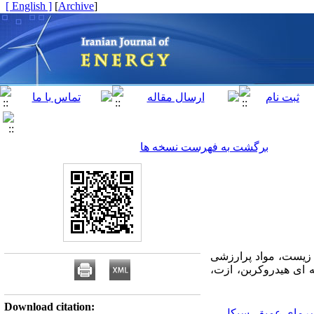
[ English ]
]
Archive
[
برگشت به فهرست نسخه ها
 زیست، مواد پرارزشی
ای هیدروکربن، ازت،
Download citation:
رمای عمیق
،
سیکل