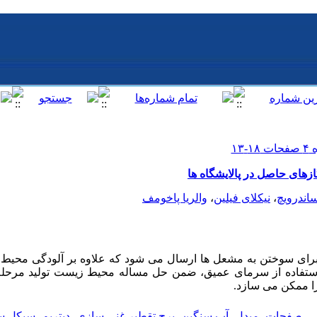
زهای حاصل در پالایشگاه ها
ساندرویچ
،
نیکلای فیلین
،
والریا پاخومف
 برای سوختن به مشعل ها ارسال می شود که علاوه بر آلودگی محیط
ستفاده از سرمای عمیق، ضمن حل مساله محیط زیست تولید مرحله 
را ممکن می سازد.
ی
،
صفحات
،
مبدل
،
آب سنگین
،
برج تقطیر غنی سازی
،
دیتریم
،
سیکل س