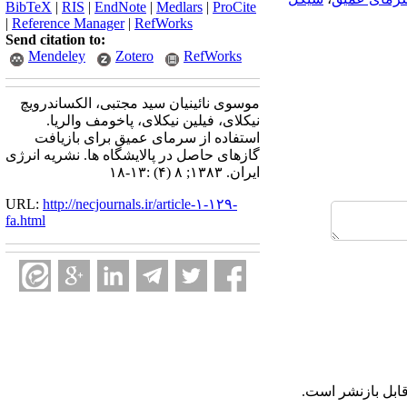
BibTeX
|
RIS
|
EndNote
|
Medlars
|
ProCite
|
Reference Manager
|
RefWorks
Send citation to:
Mendeley
Zotero
RefWorks
موسوی نائینیان سید مجتبی، الکساندرویچ
نیکلای، فیلین نیکلای، پاخومف والریا.
استفاده از سرمای عمیق برای بازیافت
گازهای حاصل در پالایشگاه ها. نشریه انرژی
ایران. ۱۳۸۳; ۸ (۴) :۱۳-۱۸
URL:
http://necjournals.ir/article-۱-۱۲۹-
fa.html
ابل بازنشر است.