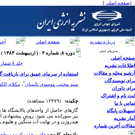
[
صفحه اصلی
]
بخش‌های اصلی
دوره ۸، شماره ۴ - ( اردیبهشت ۱۳۸۳ )
صفحه اصلی
جلد ۸ شماره ۴ صفحات ۱۸-۱۳
اطلاعات نشریه
آرشیو مجله و مقالات
استفاده از سرمای عمیق برای بازیافت گا
برای نویسندگان
*
سید مجتبی موسوی نائینیان
،
نیکلای الک
برای داوران
ثبت نام و اشتراک
چکیده:
(۱۲۴۷۹ مشاهده)
تماس با ما
گازهای حاصل از واحدهای پالایشگاه ها
تسهیلات پایگاه
نیز سوزانده می شود. روش پیشنهادی ا
آمار نشریه
هیدروژن و در نهایت آب سنگین و هلیوم 
مقالات آخرین شماره
واژه‌های کلیدی:
جاذب جذب کننده سطح