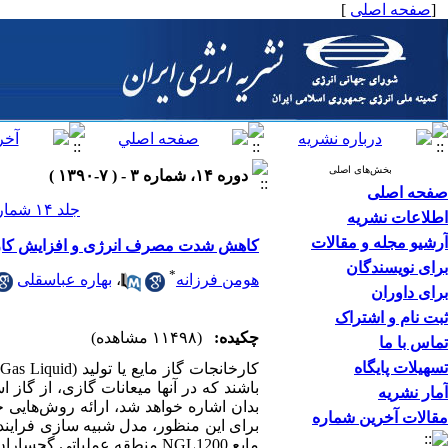
[
صفحه اصلی
]
بخش‌های اصلی
دوره ۱۴، شماره ۳ - ( ۷-۱۳۹۰ )
صفحه اصلی
جلد ۱۴ شماره ۳ صفحات ۶۸-۵۷
اطلاعات نشریه
آرشیو مجله و مقالات
کاهش شدت مصرف انرژی و افزایش کارایی
برای نویسندگان
*
هومن فرزانه
،
بهاره عباسقلی
برای داوران
ثبت نام و اشتراک
چکیده:
(۱۱۴۹۸ مشاهده)
تماس با ما
تسهیلات پایگاه
باشند که در آنها میعانات گازی، از گا
آمار نشریه
مقالات آخرین شماره
مایع NGL1200 منطقه عملیاتی گچساران مورد ارزیابی فنی و اقتصادی قرار گرفته است.