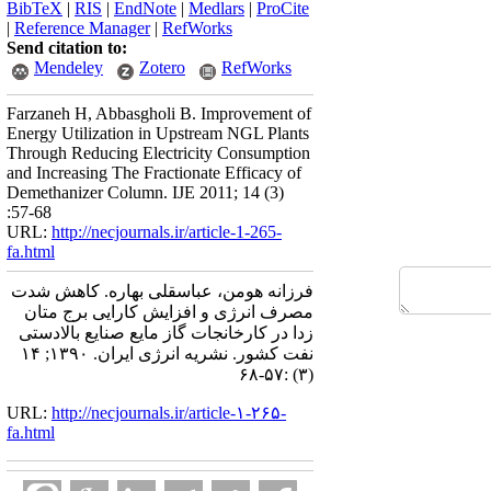
BibTeX
|
RIS
|
EndNote
|
Medlars
|
ProCite
|
Reference Manager
|
RefWorks
Send citation to:
Mendeley
Zotero
RefWorks
Farzaneh H, Abbasgholi B. Improvement of
Energy Utilization in Upstream NGL Plants
Through Reducing Electricity Consumption
and Increasing The Fractionate Efficacy of
Demethanizer Column. IJE 2011; 14 (3)
:57-68
URL:
http://necjournals.ir/article-1-265-
fa.html
فرزانه هومن، عباسقلی بهاره. کاهش شدت
مصرف انرژی و افزایش کارایی برج متان
زدا در کارخانجات گاز مایع صنایع بالادستی
نفت کشور. نشریه انرژی ایران. ۱۳۹۰; ۱۴
(۳) :۵۷-۶۸
URL:
http://necjournals.ir/article-۱-۲۶۵-
fa.html