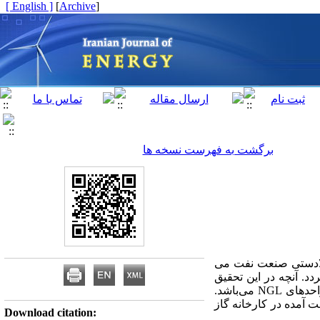
[ English ]
]
Archive
[
برگشت به فهرست نسخه ها
ژی بر در صنایع بالادستی صنعت نفت می
د. آنچه در این تحقیق
بدان اشاره خواهد شد، ارائه روش‌هایی جهت کاهش شدت مصرف انرژی و افزایش کارایی برج متان زدا در واحدهای NGL می‌باشد.
ر Hysys توسعه داده شده و نتایج بدست آمده در کارخانه گاز
Download citation: