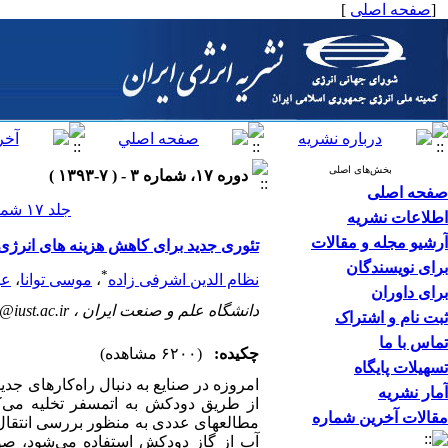
[
صفحه اصلی
]
بخش‌های اصلی
دوره ۱۷، شماره ۳ - ( ۷-۱۳۹۳ )
صفحه اصلی
جلد ۱۷ شماره ۳ صفحات ۰-۰
اطلاعات نشریه
آرشیو مجله و مقالات
تئوری جدید برای کاهش هزینه های انرژ
برای نویسندگان
*
نظام الدین اشرفی زاده
،
موسی توانا
،
عی
برای داوران
دانشگاه علم و صنعت ایران ،
@iust.ac.ir
ثبت نام و اشتراک
تماس با ما
چکیده:
(۶۲۰۰ مشاهده)
تسهیلات پایگاه
امروزه در صنایع به دنبال راه‌کارهای جد
آمار نشریه
از طریق دودکش به اتمسفر تخلیه می‌کنند
مقالات آخرین شماره
مطالعه⁭ای عددی به منظور بررسی انتقال
آب از گاز دودکش استفاده می‌شود، صو