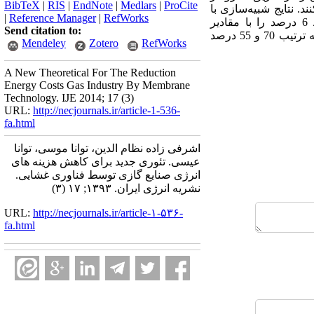
BibTeX
|
RIS
|
EndNote
|
Medlars
|
ProCite
. نتایج شبیه‌سازی با
|
Reference Manager
|
RefWorks
داده‌های آزمایشگاهی بدست آمده از مراجع مقایسه شدند و مقادیر محاسبه شده مقدار انحراف متوسط 6 درصد را با مقادیر
Send citation to:
آزمایشگاهی نشان داد. نتایج شبیه⁯سازی نشان داد مبدل چگالنده‌ غشایی دارای ضرایب انتقال جرم و حرارت به ترتیب 70 و 55 درصد
Mendeley
Zotero
RefWorks
A New Theoretical For The Reduction
Energy Costs Gas Industry By Membrane
Technology. IJE 2014; 17 (3)
URL:
http://necjournals.ir/article-1-536-
fa.html
اشرفی زاده نظام الدین، توانا موسی، توانا
عیسی. تئوری جدید برای کاهش هزینه های
انرژی صنایع گازی توسط فناوری غشایی.
نشریه انرژی ایران. ۱۳۹۳; ۱۷ (۳)
URL:
http://necjournals.ir/article-۱-۵۳۶-
fa.html