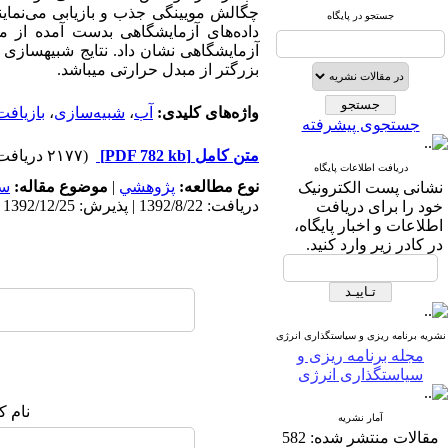
چگالش مویینگی جذب و بازیابی می‌نماین
جستجو در پایگاه
بزرگتر از مبدل حرارتی می⁯باشد.
واژه‌های کلیدی:
آب
،
شبیه‌سازی
،
بازیافت
جستجوی پیشرفته
متن کامل
[PDF 782 kb]
(۲۱۷۷ دریافت)
دریافت اطلاعات پایگاه
نوع مطالعه:
پژوهشي
|
موضوع مقاله:
سا
نشانی پست الکترونیک
دریافت: 1392/8/22 | پذیرش: 1392/12/25 | انتشار: 1393/9/24
خود را برای دریافت
اطلاعات و اخبار پایگاه،
در کادر زیر وارد کنید.
نشریه برنامه ریزی و سیاستگذاری انرژی
مجله برنامه ریزی و
سیاستگذاری انرژی
نام ک
آمار نشریه
مقالات منتشر شده:
582