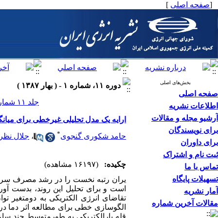
[
صفحه اصلی
]
بخش‌های اصلی
دوره ۱۱، شماره ۱ - ( بهار ۱۳۸۷ )
صفحه اصلی
جلد ۱۱ شماره ۱ صفحات ۳۴-۱۷
اطلاعات نشریه
آرشیو مجله و مقالات
ارایه یک مدل تحلیلی غیرخطی برای میانگ
برای نویسندگان
*
حامد شکوری گنجوی
،
جلال نظرز
برای داوران
ثبت نام و اشتراک
چکیده:
(۱۶۱۹۷ مشاهده)
تماس با ما
تسهیلات پایگاه
یران رتبه نخست را در رشد مصرف سرانه 
است و برای تحلیل این روند، بدست آورد
آمار نشریه
تقاضای انرژی الکتریکی به دومتغیر توان
مقالات آخرین شماره
الگوسازی خطی برای مطالعه اثر دما در
قله بارالکتریکی به طورمتوسط چند ساعت 