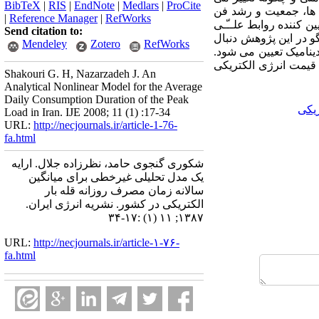
BibTeX
|
RIS
|
EndNote
|
Medlars
|
ProCite
 ها، جمعیت و رشد فن
|
Reference Manager
|
RefWorks
ن کننده روابط علـﹽـی
Send citation to:
گو در این پژوهش دنبال
Mendeley
Zotero
RefWorks
ینامیک تعیین می شود.
 قیمت انرژی الکتریکی
Shakouri G. H, Nazarzadeh J. An
Analytical Nonlinear Model for the Average
Daily Consumption Duration of the Peak
ریکی
Load in Iran. IJE 2008; 11 (1) :17-34
URL:
http://necjournals.ir/article-1-76-
fa.html
شکوری گنجوی حامد، نظرزاده جلال. ارایه
یک مدل تحلیلی غیرخطی برای میانگین
سالانه زمان مصرف روزانه قله بار
الکتریکی در کشور. نشریه انرژی ایران.
۱۳۸۷; ۱۱ (۱) :۱۷-۳۴
URL:
http://necjournals.ir/article-۱-۷۶-
fa.html