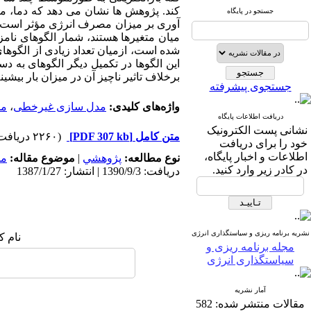
کند. پژوهش ها نشان می دهد که دما، م
جستجو در پایگاه
آوری بر میزان مصرف انرژی مؤثر است. ت
میان متغیرها هستند، شمار الگوهای نامزد
شده است، ازمیان تعداد زیادی از الگوه
این الگوها در تکمیل دیگر الگوهای به د
برخلاف تاثیر ناچیز آن در میزان بار بی
جستجوی پیشرفته
واژه‌های کلیدی:
مدل سازی غیرخطی
،
مد
دریافت اطلاعات پایگاه
نشانی پست الکترونیک
متن کامل
[PDF 307 kb]
(۲۲۶۰ دریافت)
خود را برای دریافت
اطلاعات و اخبار پایگاه،
نوع مطالعه:
پژوهشي
|
موضوع مقاله:
مد
در کادر زیر وارد کنید.
دریافت: 1390/9/3 | انتشار: 1387/1/27
نشریه برنامه ریزی و سیاستگذاری انرژی
نام ک
مجله برنامه ریزی و
سیاستگذاری انرژی
آمار نشریه
مقالات منتشر شده:
582