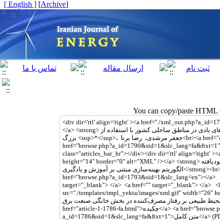
[ English ]
]
Archive
[
You can copy/paste HTML co