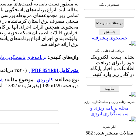
به منظور دست یابی به قیمت‌های مناسب و
جستجو در پایگاه
مقاله، ابتدا انواع برنامه‌های پاسخگویی 
تمامی زیر مجموعه‌های مربوطه بررسی م
می‌شوند. همچنین اثرات اجرای آنها بر کا
افزایش قابلیّت اطمینان شبکه تجزیه و تح
جستجوی پیشرفته
اولویّت بندیِ اجرای انواع برنامه‌های 
برق ارائه خواهد شد.
دریافت اطلاعات پایگاه
نشانی پست الکترونیک
واژه‌های کلیدی:
برنامه‌های پاسخگویی بار
خود را برای دریافت
اطلاعات و اخبار پایگاه،
متن کامل
[PDF 854 kb]
(۲۵۴۰ دریافت)
در کادر زیر وارد کنید.
نوع مطالعه:
كاربردي
|
موضوع مقاله:
شب
دریافت: 1395/1/26 | پذیرش: 1395/5/6 | انتشار: 1396/8/23
نشریه برنامه ریزی و سیاستگذاری انرژی
مجله برنامه ریزی و
سیاستگذاری انرژی
آمار نشریه
مقالات منتشر شده:
582