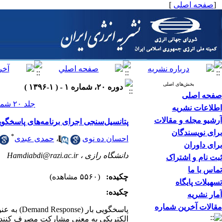
[
صفحه اصلی
]
بخش‌های اصلی
دوره ۲۰، شماره ۱ - ( ۱-۱۳۹۶ )
صفحه اصلی
جلد ۲۰ شماره ۱ صفحات ۰-۰
اطلاعات نشریه
آرشیو مجله و مقالات
پتانسیل‌سنجی اجرای برنامه‌های پاسخگوی
برای نویسندگان
*
احسان ده نوی
،
حمدی عبدی
برای داوران
دانشگاه رازی ،
Hamdiabdi@razi.ac.ir
ثبت نام و اشتراک
تماس با ما
چکیده:
(۵۵۶۰ مشاهده)
تسهیلات پایگاه
چکیده:
آمار نشریه
مقالات آخرین شماره
پاسخگویی بار (
Demand Response
) به عن
الکتریکی به معنی مشارکت مصرف کنندگا