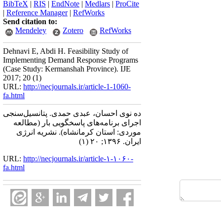
BibTeX
|
RIS
|
EndNote
|
Medlars
|
ProCite
|
Reference Manager
|
RefWorks
Send citation to:
Mendeley
Zotero
RefWorks
Dehnavi E, Abdi H. Feasibility Study of
Implementing Demand Response Programs
(Case Study: Kermanshah Province). IJE
2017; 20 (1)
URL:
http://necjournals.ir/article-1-1060-
fa.html
ده نوی احسان، عبدی حمدی. پتانسیل‌سنجی
اجرای برنامه‌های پاسخگویی بار (مطالعه
موردی: استان کرمانشاه). نشریه انرژی
ایران. ۱۳۹۶; ۲۰ (۱)
URL:
http://necjournals.ir/article-۱-۱۰۶۰-
fa.html