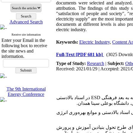
documents were selected and analyzed. D
attribution. The findings of this study
"satisfaction of people and society",
electricity supply" are the most importan
Advanced Search
documents at different levels is also pr
electric industry.
Receive site information
Enter your Email in the
Keywords:
Electric Industry
,
Content An
following box to receive
the site news and
Full-Text
[PDF 681 kb]
(3025 Downlo
information.
Type of Study:
Research
|
Subject:
Oth
Received: 2021/01/29 | Accepted: 2021/0
The 9th International
Energy Conference
1. [1]احمدی، غلامعلی؛ رضایی، مریم و امام‌جمعه، سید محمدرضا (1395)، "بررسی میزان توجه به بعد فرهنگی ESD در اسناد بالادستی
 دانشگاه بوعلی سینا همدان.
 عباس؛ ودادی کلانتر، سعید و کریمی، محمد صادق (1396)، "بررسی اسناد بالادستی و موانع بهره‌وری انرژی
فتحی آذر، اسکندر و مطلبی، حسین (1395)، "تحلیل محتوای طرح تحول بنیادین آموزش و پرورش
ر علوم پزشکی، دوره نهم، شماره3.