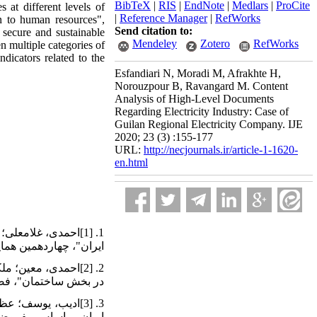
BibTeX
|
RIS
|
EndNote
|
Medlars
|
ProCite
 at different levels of
|
Reference Manager
|
RefWorks
on to human resources",
Send citation to:
secure and sustainable
Mendeley
Zotero
RefWorks
n multiple categories of
ndicators related to the
Esfandiari N, Moradi M, Afrakhte H,
Norouzpour B, Ravangard M. Content
Analysis of High-Level Documents
Regarding Electricity Industry: Case of
Guilan Regional Electricity Company. IJE
2020; 23 (3) :155-177
URL:
http://necjournals.ir/article-1-1620-
en.html
ایران"، چهاردهمین هما
در بخش ساختمان"، فصلنام
ایران بر اساس مفروضه‌