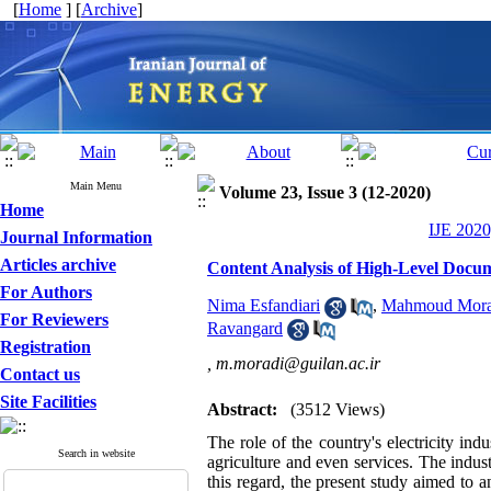
[
Home
] [
Archive
]
Main Menu
Volume 23, Issue 3 (12-2020)
Home
IJE 2020
Journal Information
Articles archive
Content Analysis of High-Level Docum
For Authors
Nima Esfandiari
,
Mahmoud Mora
For Reviewers
Ravangard
Registration
,
m.moradi@guilan.ac.ir
Contact us
Site Facilities
Abstract:
(3512 Views)
The role of the country's electricity ind
Search in website
agriculture and even services. The indus
this regard, the present study aimed to