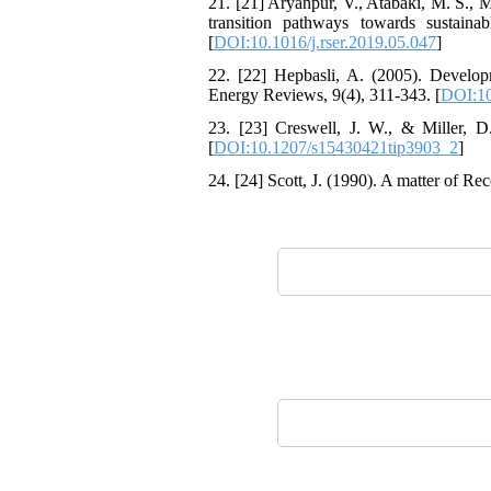
21. [21] Aryanpur, V., Atabaki, M. S., 
transition pathways towards sustaina
[
DOI:10.1016/j.rser.2019.05.047
]
22. [22] Hepbasli, A. (2005). Developm
Energy Reviews, 9(4), 311-343. [
DOI:10
23. [23] Creswell, J. W., & Miller, D.
[
DOI:10.1207/s15430421tip3903_2
]
24. [24] Scott, J. (1990). A matter of R