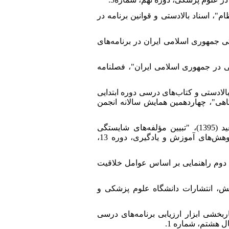
کلی نظام"، اسناد بالادستی و قوانین برنامه در
جمان اسناد بالادستی جمهوری اسلامی ایران در برنامه‌های
 در پرتو اسناد بالادستی در جمهوری اسلامی ایران"، فصلنامه
ی، سمیه (1395)، "تحلیل محتوای اسناد بالادستی و کتاب‌های درسی دوره ابتدایی
اهی"، چهاردهمین همایش سالانه انجمن
8. [8]دیبایی صابر، محسن؛ عباسی، عفت؛ فتحی واجارگاه، کوروش و صفایی موحد، سعید (1395)، "تبیین مؤلفه‌های شایستگی
حرفه‌ای معلمان و تحلیل جایگاه آن در اسناد بالادستی آموزش و پرورش"، دوفصلنامه پژوهش‌های آموزش و یادگیری، دوره 13،
سی علوم تجربی سال دوم راهنمایی بر اساس عوامل خلاقیت
برد ان در پژوهش، انتشارات دانشگاه علوم پزشکی و
، فائزه و سیفی، محمد (1396)، "طراحی و اعتباربخشی ابزار ارزیابی برنامه‌های درسی
 هشتم، شماره 1.