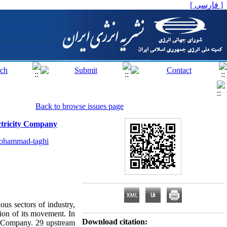
[ فارسی ]
Back to browse issues page
ctricity Company
hammad-taghi
ous sectors of industry,
tion of its movement. In
Download citation:
ic Company. 29 upstream