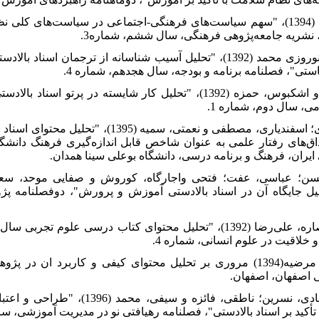
4. [4]بروجردی، اشرف (1394)، "سهم سیاست‌های فرهنگی-اجتماعی در سیاست‌های 
 نشریه جامعه‌پژوهی فرهنگی، سال ششم، شماره3.
5. [5]بنافی، مسعود و نوروزی محمد (1392)، "تحلیل آسیب شناسانه از تر
ستی"، فصلنامه برنامه و بودجه، سال هجدهم، شماره 4.
6. [6]حبیب‌زاده، توکل و اشکبوس، حمزه (1392)، "تحلیل کار شایسته
، سال دوم، شماره 1.
7. [7]حسینی، سیدمهدی؛ اسفندیاری، مصطفی و نعمت
اق‌های رفتار علمی به عنوان شاخص قابل اندازه‌گیری فرهنگ دانشگ
یران، فرهنگ و برنامه درسی، دانشگاه بوعلی سینا همدان.
9. [9]سلیمی، لیلا و عصاره، علی‌رضا (1392)، "تحلیل محتوای کتاب در
و خلاقیت در علوم انسانی، شماره 4.
10. [10]عادل مهربان، مرضیه(1394) مروری بر تحلیل محتوای کیفی و کار
 اصفهان، اصفهان.
11. [11]فارسی علی آبادی، نسرین؛ ناطقی
کید بر اسناد بالادستی"، فصلنامه رهیافتی نو در مدیریت آموزشی، سال