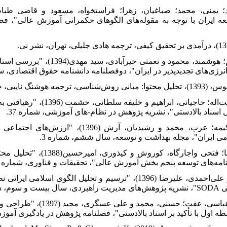
وسعه ایران با توجه به مقوله‌های الگوهای حکمرانی آموزش عالی"، 
14. [14]قزلباش، اعظم؛ هوشمند، محم
ز انرژی‌های تجدیدپذیر در ایران"، دوفصلنامه دانشنامه حقوق اقتصادی، س
16. [16] مرادی‌پور، حجت‌اله؛ حا
 اسناد بالادستی"، نشریه پژوهش در نظام-های آموزشی، شماره 37.
17. [17]مصطفوی، حکیمه؛ عرب، محمد و رشیدیان
ی ایران"، مجله بهداشت و توسعه، سال ششم، شماره 3.
18. [18]نوروززاده، رضا؛ فتحی 
امه‌های توسعه پنجم بخش آموزش عالی"، تحقیقات و فناوری، شماره 53.
19. [19]وحیدی، امین و علی‌احمدی، علیرضا (1396)، "ترسیم و تحلیل
اره 67.
20. [20]یزدانی، فتانه؛ عباسی
ه اول با تأکید بر اسناد بالادستی"، فصلنامه پژوهش در یادگیری آمو