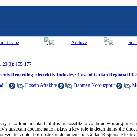
, 23(3): 155-177
ents Regarding Electricity Industry: Case of Guilan Regional Ele
*
di
,
Hosein Afrakhte
,
Bahman Norouzpour
,
Mo
ustry is so fundamental that it is impossible to continue working in vari
try's upstream documentation plays a key role in determining the direc
 analyze the content of upstream documents of Guilan Regional Electr