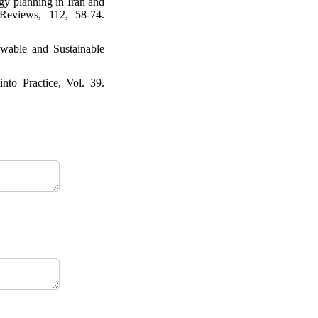
gy planning in Iran and
 Reviews, 112, 58-74.
ewable and Sustainable
nto Practice, Vol. 39.