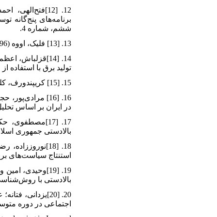
برنامه‌های پنج‌گانه ت
ششم، شماره 4.
13. [13] فلیک، اووه (1396)، درآمدی بر تحقیق کیفی، ترجمه هادی جلیلی، تهران، نشر نی.
تولید برق با استفاده ا
15. [15] کریپندورف، کلوس، (1393)، تحلیل محتوا: مبانی روش‌شناسی، ترجمه هوشنگ نایبی، چاپ هفتم، تهران، نشر نی.
در ایران بر اساس تحلیل
بالادستی جمهوری اسلام
استنتاج سیاست‌های برن
بالادستی با روش‌شناسی SODA"، نشریه پژوهش‌های مدیریت راهبردی، سال بیست و سوم، شم
اجتماعی در دوره متوسط