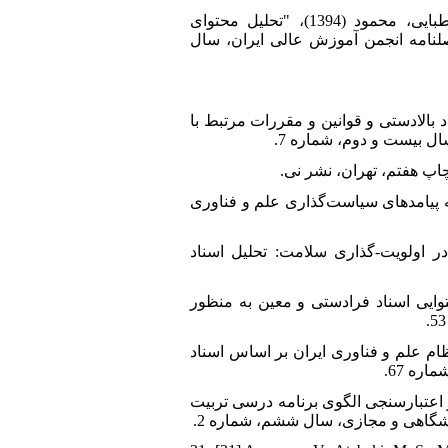
12. [12]فتح‌الهی، احمد؛ یمنی، محمد؛ صباغیان، زهرا؛ فراستخواه، مسعود و قاضی طباطبایی، محمود (1394)، "تحلیل محتوای
فصلنامه انجمن آموزش عالی ایران، سال
ود و نعمتی خیرآبادی، سید مهدی(1394)، "بررسی اسناد بالادستی و قوانین و مقررات مرتبط با
ال بیست و دوم، شماره 7.
جیانی، ابراهیم و خلیفه سلطانی، حشمت (1396)، "رهیافتی به پیامدهای سیاست‌گذاری علم و فناوری
، آرش (1396)، "ارزش‌های اجتماعی در اولویت-گذاری سلامت: تحلیل اسناد
واجارگاه، کوروش و کیذوری، امیرحسین(1388)، "تحلیل محتوایی اسناد فرادستی و معین به منظور
 الگوی اسلامی ایرانی نظام علم و فناوری ایران بر اساس اسناد
، عفت؛ حسنی، محمد و علی عسگری، مجید (1397)، "طراحی و اعتبارسنجی الگوی برنامه درسی تربیت
زشگاهی و مجازی، سال ششم، شماره 2.