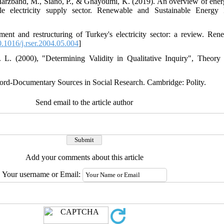
Marzband, M., Siano, P., & Ghayoumi, K. (2019). An overview of ener
ble electricity supply sector. Renewable and Sustainable Energy
ent and restructuring of Turkey's electricity sector: a review. Ren
.1016/j.rser.2004.05.004
]
 L. (2000), "Determining Validity in Qualitative Inquiry", Theory i
ecord-Documentary Sources in Social Research. Cambridge: Polity.
Send email to the article author
Add your comments about this article
Your username or Email: