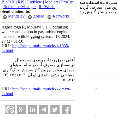
BibTeX
|
RIS
|
EndNote
|
Medlars
|
ProCite
صبی
استفاده شد.
(CCD)
|
Reference Manager
|
RefWorks
رین مدل معرفی گردید.
Send citation to:
شان می‌دهد که در مدل بهینه‌یافته، مصرف آب 46.5 درصد کاهش یافته و دمای هوای خروجی حدود 1 درصد بیشتر کاهش پیدا
Mendeley
Zotero
RefWorks
Aghee togh R, Mousavi S J. Optimizing
water consumption in gas turbine engine
intake air with Fogging system. IJE 2024;
27 (3) :31-50
URL:
http://necjournals.ir/article-1-1935-
fa.html
آقایی طوق رضا، موسوی سیدجمال.
بهینه‌سازی مصرف آب در سامانه هوای
ورودی موتور توربین گاز به‌روش خنک‌کاری
مه‌پاشی. نشریه انرژی ایران. ۱۴۰۳; ۲۷ (۳)
:۳۱-۵۰
URL:
http://necjournals.ir/article-۱-۱۹۳۵-
fa.html