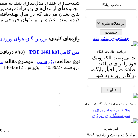
شبیه‌سازی عددی مدل‌سازی شد. به منظور
جستجو در پایگاه
مجموعه‌ای از مدل‌های بهینه‌یافته به‌ص
کرده است. علاوه بر این، توان خروجی تور
جستجوی پیشرفته
واژه‌های کلیدی:
توربین گاز- هوای ورودی
متن کامل
[PDF 1461 kb]
(۸۹۵ دریافت)
دریافت اطلاعات پایگاه
نشانی پست الکترونیک
نوع مطالعه:
پژوهشي
|
موضوع مقاله:
مد
خود را برای دریافت
دریافت: 1403/9/27 | پذیرش: 1404/6/12 | انتشار: 1403/9/10
اطلاعات و اخبار پایگاه،
در کادر زیر وارد کنید.
نشریه برنامه ریزی و سیاستگذاری انرژی
مجله برنامه ریزی و
سیاستگذاری انرژی
آمار نشریه
نام ک
مقالات منتشر شده:
582