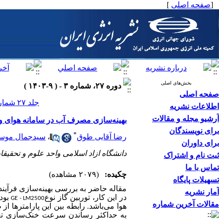
[
صفحه اصلی
]
بخش‌های اصلی
دوره ۲۷، شماره ۳ - ( ۹-۱۴۰۳ )
صفحه اصلی
جلد ۲۷ شماره ۳ صفحات ۵۰-۳۱
اطلاعات نشریه
آرشیو مجله و مقالات
بهینه‌سازی مصرف آب در سامانه هوای ور
برای نویسندگان
*
رضا آقایی طوق
،
سیدجمال موس
برای داوران
دانشگاه ازاد اسلامی واحد علوم و تحقیقا
ثبت نام و اشتراک
تماس با ما
چکیده:
(۲۰۷۹ مشاهده)
تسهیلات پایگاه
مقاله حاضر به بررسی بهینه‌سازی فرآین
آمار نشریه
در این کار، توربین گاز نوع
بود
GE
-
LM2500
مقالات آخرین شماره
هوا می‌باشد. رابطه بین این پارامترها
به حداکثر رساندن سرعت خنک‌سازی تعری