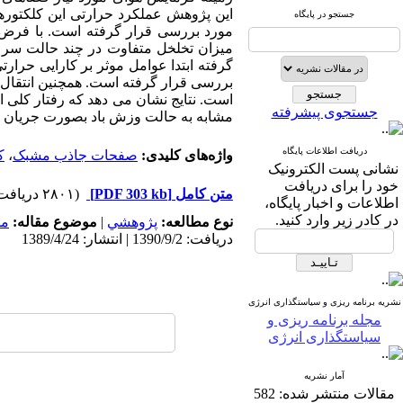
این پژوهش عملکرد حرارتی این کلکتور
جستجو در پایگاه
مورد بررسی قرار گرفته است. با فرض
میزان تخلخل متفاوت در چند حالت سرع
گرفته ابتدا عوامل موثر بر کارایی حرارت
بررسی قرار گرفته است. همچنین انتقال
است. نتایج نشان می دهد که رفتار کلی ا
جستجوی پیشرفته
مشابه به حالت وزش باد بصورت جریان مو
دریافت اطلاعات پایگاه
واژه‌های کلیدی:
صفحات جاذب مشبک
،
ک
نشانی پست الکترونیک
خود را برای دریافت
متن کامل
[PDF 303 kb]
(۲۸۰۱ دریافت)
اطلاعات و اخبار پایگاه،
در کادر زیر وارد کنید.
نوع مطالعه:
پژوهشي
|
موضوع مقاله:
مد
دریافت: 1390/9/2 | انتشار: 1389/4/24
نشریه برنامه ریزی و سیاستگذاری انرژی
مجله برنامه ریزی و
سیاستگذاری انرژی
آمار نشریه
مقالات منتشر شده:
582