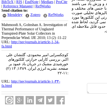
BibTeX
|
RIS
|
EndNote
|
Medlars
|
ProCite
 و وزش باد می باشند
|
Reference Manager
|
RefWorks
با جنس های مختلف و
Send citation to:
الیزهای تحلیلی صورت
Mendeley
Zotero
RefWorks
رتی این کلکتورها مورد
نمی گردید، لحاظ شده
Mahmoodi A, Golnshan A. Investigation of
 حدود قابل ملاحظه ای
Thermal Performance of Unglazed
.
Transpired-Plate Solar Collectors in
Perpendiclar Wind. IJE 2010; 13 (2) :11-22
URL:
http://necjournals.ir/article-1-34-
fa.html
کوچکسرایی امیر محمودی، گلنشان علی
اکبر. بررسی کارایی حرارتی کلکتورهای
خورشیدی مشبک در جریان باد عمود بر
صفحه. نشریه انرژی ایران. ۱۳۸۹; ۱۳ (۲)
:۱۱-۲۲
URL:
http://necjournals.ir/article-۱-۳۴-
fa.html