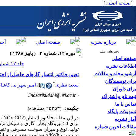
[
صفحه اصلی
]
بخش‌های اصلی
دوره ۱۲، شماره ۳ - ( پاییز ۱۳۸۸ )
صفحه اصلی
جلد ۱۲ شماره ۳ صفحات ۳۶-۲۵
اطلاعات نشریه
آرشیو مجله و مقالات
تعیین فاکتور انتشار گازهای حاصل از ا
برای نویسندگان
*
سعید نظری
،
امیر سهرابی کاشا
برای داوران
Snazarikudahi@nri.ac.ir
،
ثبت نام و اشتراک
تماس با ما
چکیده:
(۲۵۲۵۳ مشاهده)
تسهیلات پایگاه
آمار نشریه
مقالات آخرین شماره
تولید، نوع و میزان سوخت مصرفی و تغ