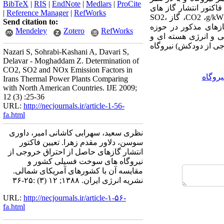
BibTeX
|
RIS
|
EndNote
|
Medlars
|
ProCite
اکتور انتشار گاز های
|
Reference Manager
|
RefWorks
مذکور تعیین شده است. فاکتور انتشار گازهای خروجی از نیروگاه های سوخت فسیلی کشور برای گاز CO2 ،g/kWh 640، گاز SO2،
Send citation to:
انتشار گازهای مذکور در حوزه
Mendeley
Zotero
RefWorks
ی و انرژی هسته ای و
جی از دودکش) نیروگاه
Nazari S, Sohrabi-Kashani A, Davari S,
Delavar - Moghaddam Z. Determination of
CO2, SO2 and NOx Emission Factors in
روگاه
Irans Thermal Power Plants Comparing
with North American Countries. IJE 2009;
12 (3) :25-36
URL:
http://necjournals.ir/article-1-56-
fa.html
نظری سعید، سهرابی کاشانی امیر، داوری
سوسن، دلاور مقدم زهرا. تعیین فاکتور
انتشار گازهای حاصل از احتراق خروجی از
نیروگاه های سوخت فسیلی کشور و
مقایسه آن با کشورهای آمریکای شمالی.
نشریه انرژی ایران. ۱۳۸۸; ۱۲ (۳) :۲۵-۳۶
URL:
http://necjournals.ir/article-۱-۵۶-
fa.html