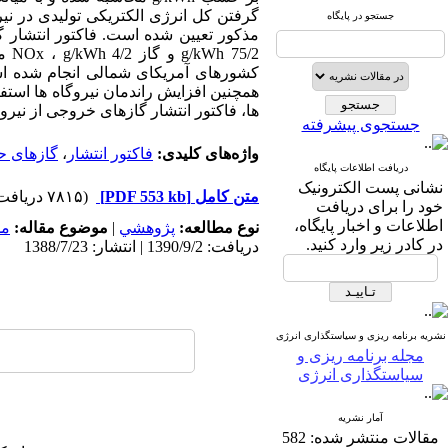
گرفتن کل انرژی الکتریکی تولیدی در نیر
جستجو در پایگاه
5/2
کشورهای آمریکای شمالی انجام شده است
همچنین افزایش راندمان نیروگاه ها است
ها، فاکتور انتشار گازهای خروجی از نیر
جستجوی پیشرفته
واژه‌های کلیدی:
فاکتور انتشار
،
گازهای ح
دریافت اطلاعات پایگاه
نشانی پست الکترونیک
متن کامل
[PDF 553 kb]
(۷۸۱۵ دریافت)
خود را برای دریافت
اطلاعات و اخبار پایگاه،
نوع مطالعه:
پژوهشي
|
موضوع مقاله:
مد
در کادر زیر وارد کنید.
دریافت: 1390/9/2 | انتشار: 1388/7/23
نشریه برنامه ریزی و سیاستگذاری انرژی
مجله برنامه ریزی و
سیاستگذاری انرژی
آمار نشریه
مقالات منتشر شده:
582