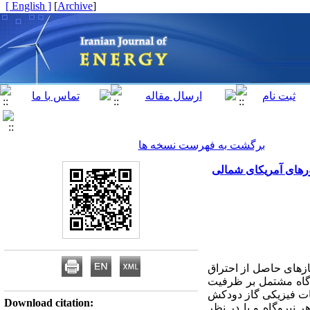
[ English ]
]
Archive
[
برگشت به فهرست نسخه ها
ورهای آمریکای شمالی
ور انتشار گازهای حاصل از احتراق
ت بهره برداری نیروگاه مشتمل بر ظرفیت
ات فیزیکی گاز دودکش
Download citation:
ه شده و با میانگین گیری وزنی بر اساس انرژی الکتریکی تولیدی بر حسب kWh در هر نیروگاه و با در نظر