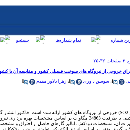
حتراق خروجی از نیروگاه های سوخت فسیلی کشور و مقایسه آن با کش
نی
،
سوسن داوری
،
زهرا دلاور مقدم
در این مقاله فاکتور انتشار (NOx،CO2 و SO2) خروجی از نیروگاه های کشور ارائه شده است. فاکت
برای 50 نیروگاه بخار، گازی و سیکل ترکیبی با ظرفیت 34863 مگاوات بر اساس مشخصا
ییرات آن، مشخصات دودکش، آنالیز گازهای حاصل از احتراق و مشخص
بر حسب g/kWh محاسب