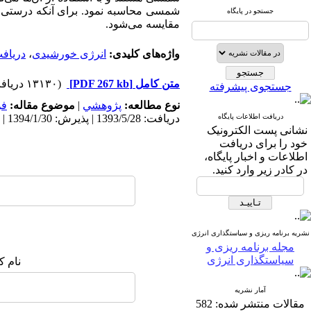
شمسی محاسبه نمود. برای آنکه درستی رو
جستجو در پایگاه
مقایسه می‌شود.
واژه‌های کلیدی:
انرژی خورشیدی
،
دریاف
متن کامل
[PDF 267 kb]
(۱۳۱۳۰ دریافت)
جستجوی پیشرفته
نوع مطالعه:
پژوهشي
|
موضوع مقاله:
فن
دریافت اطلاعات پایگاه
دریافت: 1393/5/28 | پذیرش: 1394/1/30 | انتشار: 1394/10/16
نشانی پست الکترونیک
خود را برای دریافت
اطلاعات و اخبار پایگاه،
در کادر زیر وارد کنید.
نشریه برنامه ریزی و سیاستگذاری انرژی
مجله برنامه ریزی و
سیاستگذاری انرژی
نام ک
آمار نشریه
مقالات منتشر شده:
582