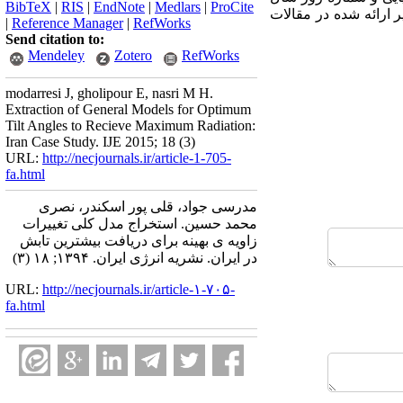
BibTeX
|
RIS
|
EndNote
|
Medlars
|
ProCite
 ارائه شده در مقالات
|
Reference Manager
|
RefWorks
Send citation to:
Mendeley
Zotero
RefWorks
modarresi J, gholipour E, nasri M H.
Extraction of General Models for Optimum
Tilt Angles to Recieve Maximum Radiation:
Iran Case Study. IJE 2015; 18 (3)
URL:
http://necjournals.ir/article-1-705-
fa.html
مدرسی جواد، قلی پور اسکندر، نصری
محمد حسین. استخراج مدل کلی تغییرات
زاویه ی بهینه برای دریافت بیشترین تابش
در ایران. نشریه انرژی ایران. ۱۳۹۴; ۱۸ (۳)
URL:
http://necjournals.ir/article-۱-۷۰۵-
fa.html