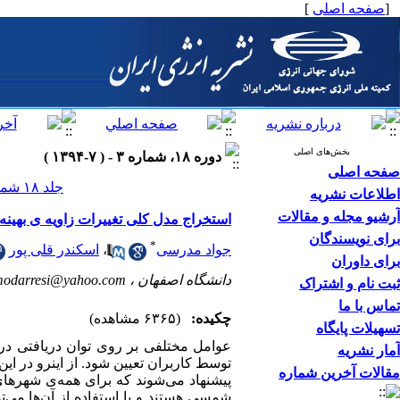
[
صفحه اصلی
]
بخش‌های اصلی
دوره ۱۸، شماره ۳ - ( ۷-۱۳۹۴ )
صفحه اصلی
جلد ۱۸ شماره ۳ صفحات ۰-۰
اطلاعات نشریه
آرشیو مجله و مقالات
استخراج مدل کلی تغییرات زاویه ی بهینه 
برای نویسندگان
*
جواد مدرسی
،
اسکندر قلی پور
برای داوران
دانشگاه اصفهان ،
modarresi@yahoo.com
ثبت نام و اشتراک
تماس با ما
چکیده:
(۶۳۶۵ مشاهده)
تسهیلات پایگاه
عوامل مختلفی بر روی توان دریافتی دریاف
آمار نشریه
توسط کاربران تعیین شود. از اینرو در ای
مقالات آخرین شماره
پیشنهاد می‌شوند که برای همه‌ی شهرهای
شمسی هستند و با استفاده از آن‌ها می‌تو