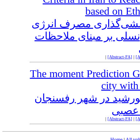
based on Eth
ط‌مشی‌گذاری مصرف انرژی
‌نسلی بر مبنای ملاحظات
|
[Abstract-FA]
|
[A
The moment Prediction Glo
city wit
ورشید در شهر رفسنجان
عصبی
|
[Abstract-FA]
|
[A
Home
|
All vo