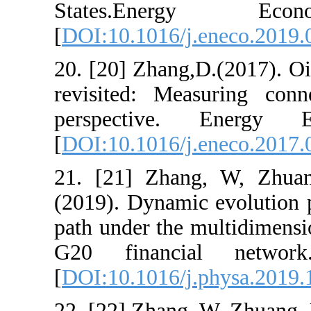
States.Ene
[
DOI:10.1016/j
20. [20] Zhang,
revisited: Me
perspective
[
DOI:10.1016/j
21. [21] Zhan
(2019). Dynamic
path under the 
G20 financi
[
DOI:10.1016/j
22. [22] Zhang,