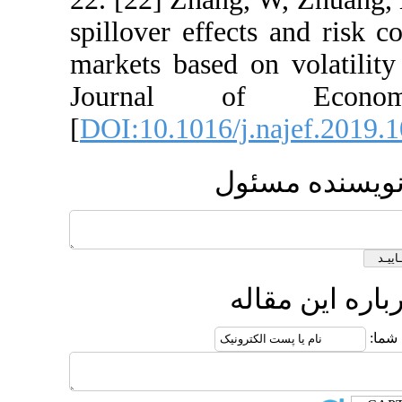
spillover effec
markets based 
Journal o
[
DOI:10.1016/j
ول
ه