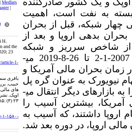
شور صادرکننده
BibTeX
|
RIS
|
EndNote
|
Medlars
|
ProCite
|
Reference Manager
|
ت است، اهمیت
RefWorks
Send citation to:
 قبل از بحران
Mendeley
Zotero
RefWorks
اروپا و بعد از
Bagheri S, Ansari Samani H.
سرریز و شبکه
Financial Crisis Contagion and the
OPEC Oil Market. IJE 2020; 23
پیچیده برای دوره زمانی 2007-1-2 تا 26-8-2019 می­
(3) :85-103
URL:
http://necjournals.ir/article-1-
ن مالی آمریکا و
1580-fa.html
ه عنوان گره پل
باقری سمانه، انصاری سامانی
حبیب. بررسی اثرات سرریز بحران
عمل می­کند و شوک وارده را به بازارهای دیگر انتقال می­
های مالی جهانی بر بازار نفت
اوپک. نشریه انرژی ایران. ۱۳۹۹;
­ترین آسیب را
۲۳ (۳) :۸۵-۱۰۳
URL:
ند، که آسیب به
http://necjournals.ir/article-۱-۱۵۸۰-
fa.html
 در دوره بعد شد