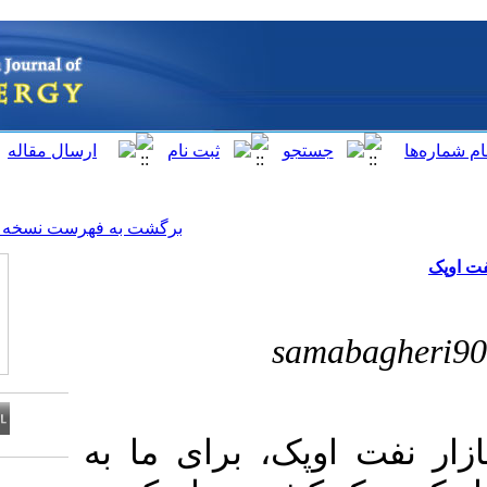
[ English ]
]
Archive
[
برگشت به فهرست نسخه ها
sa
ک، برای ما به
Download citation: