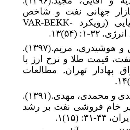
۳. [۳] رضاقلی‌زاده، مهدیه و آقایی، مجید.(۱۳۹۶).
 نفت و شاخص
قیمت سهام صنایع شیمیایی (رویکرد VAR-BEKK-
۴. [۴] فطرس، محمدحسن و هوشیدری، مریم.(۱۳۹۷).
ا و نرخ ارز با
ان. مطالعات
۵. [۵] صادقی شاهدانی، مهدی و محمدی، مهدی.(۱۳۹۱).
شی نفت بر رشد