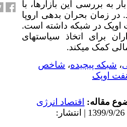
ین بازارها، با
ران بدهی اروپا
شبکه داشته است
خاذ سیاست­های
کند
شاخص
،
ده
تصاد انرژی
1399/ | پذیرش: 1399/9/26 | انتشار