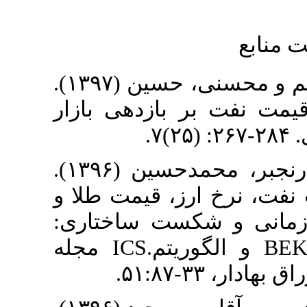
۱. [۱] بت شکن، محمدهاشم و محسنی، حسین (۱۳۹۷).
بازدهی بازار
۲. [۲] سفیدبخت، الهه و رنجبر، محمدحسین (۱۳۹۶).
ز، قیمت طلا و
کست ساختاری
استفاده از مدل گارچ BEKK و الگوریتم.ICS مجله