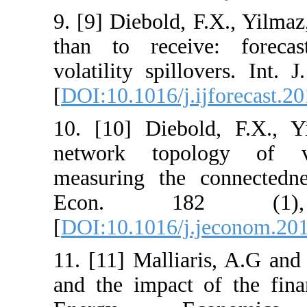
9. [9] Diebold,
than to recei
volatility spil
[
DOI:10.1016/j.
10. [10] Dieb
network topo
measuring the 
Econ. 1
[
DOI:10.1016/j
11. [11] Mallia
and the impact