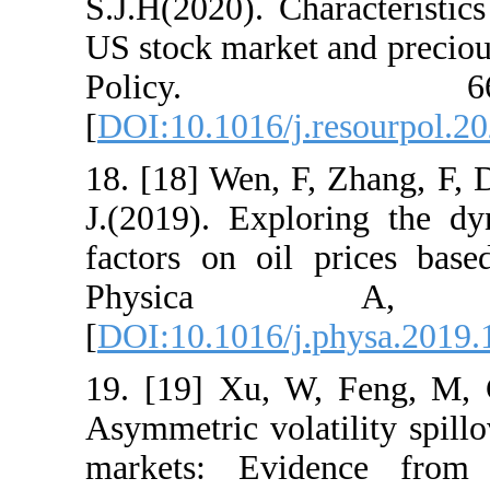
S.J.H(2020). Ch
US stock market
Poli
[
DOI:10.1016/j
18. [18] Wen, 
J.(2019). Expl
factors on oi
Physi
[
DOI:10.1016/j
19. [19] Xu, 
Asymmetric vola
markets: Evi