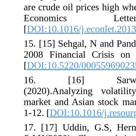
are crude oil p
Economic
[
DOI:10.1016/j
15. [15] Sehgal
2008 Financial
[
DOI:10.5220/
16. [16] Sa
(2020).Analyzi
market and Asi
1-12. [
DOI:10.1
17. [17] Uddi