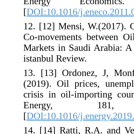
Energy Ec
[
DOI:10.1016/j
12. [12] Mensi,
Co-movements 
Markets in Sau
istanbul Review
13. [13] Ordo
(2019). Oil pr
crisis in oil-i
Energy
[
DOI:10.1016/j
14. [14] Ratti