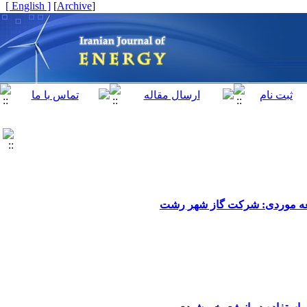
[ English ]
]
Archive
[