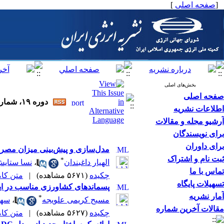
[
صفحه اصلی
]
بخش‌های اصلی
صفحه اصلی
دوره ۱۹، شماره ۴ - ( ۱۰-۱۳۹۵ )
اطلاعات نشریه
آرشیو مجله و مقالات
برای نویسندگان
برای داوران
مدل‌سازی و پیش‌بینی میزان مصرف گاز طبیعی به کمک ش
ثبت نام و اشتراک
*
الهیار داغبندان
،
نسا ستای
تماس با ما
چکیده
(۵۶۷۱ مشاهده)
|
متن کامل 
تسهیلات پایگاه
پسماندهای کشاورزی مناسب در ای
آمار نشریه
*
مسیح کریمی علویجه
،
سهی
مقالات آخرین شماره
چکیده
(۵۶۲۷ مشاهده)
|
متن کامل 