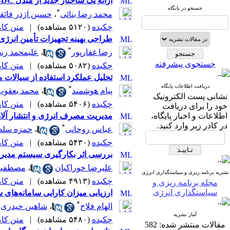
ارائه یک ساختار جدید از مبدل DC-DC غیر ایزوله با بهره ولتاژ بهبود یافته و تنش ولتاژ پائین کلید به منظور استفاده در انرژی خورشیدی
جستجو در پایگاه
*
محمد رضا بنائی
،
حسین اژدر فائق
چکیده
(۵۱۲۰ مشاهده)
|
متن کامل 
طراحی بهینه تجهیزات تأمین انرژی
*
رضا غفارپور
،
علیمحمد رنج
جستجوی پیشرفته
چکیده
(۵۰۸۲ مشاهده)
|
متن کامل 
تحلیل عملکرد استفاده از سیالات م
دریافت اطلاعات پایگاه
*
پیام هوشمند
،
محمد یعقوب 
نشانی پست الکترونیک
چکیده
(۵۴۰۶ مشاهده)
|
متن کامل 
خود را برای دریافت
اطلاعات و اخبار پایگاه،
مدیریت مصرف انرژی و انتشار آلاین
در کادر زیر وارد کنید.
*
عباس روحانی
،
حمزه سلط
چکیده
(۵۴۳۰ مشاهده)
|
متن کامل 
بررسی اثر بکارگیری سیستم مدیر
علیرضا خوراکیان
،
مصطفی 
نشریه برنامه ریزی و سیاستگذاری انرژی
چکیده
(۴۹۱۳ مشاهده)
|
متن کامل 
مجله برنامه ریزی و
سیاستگذاری انرژی
ارزیابی میزان کارایی سامانه‌های
*
الهام فلاح
،
شاهین حیدری
آمار نشریه
چکیده
(۵۴۸۰ مشاهده)
|
متن کامل 
مقالات منتشر شده:
582