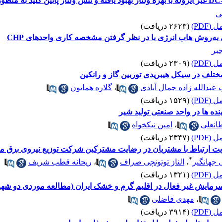
ی
(PDF)
(۲۶۲۳ دریافت)
 به‌روش هاب انرژی با در نظر گرفتن مشخصه کاری واحدهای CHP
بر
(PDF)
(۲۳۰۹ دریافت)
ختلف در سیکل هیبریدی توربین گاز و رانکین
عبدالله زاده جمال آبادی
،
گلاره همایون
(PDF)
(۱۵۲۹ دریافت)
ده ها در واحد صنعتی تولید شیر
انعلی
،
امین نیکخواه
(PDF)
(۲۳۴۷ دریافت)
یت ارتباط با مشتریان در رضایت مشترکین شرکت توزیع نیروی برق م
*
جهانگیر
،
الناز توتونچی صراف
،
ریحانه قطب شریف
(PDF)
(۱۳۲۱ دریافت)
 سرمایش غیر فعال در اقلیم گرم و خشک ایران (مطالعه موردی دو شهر
،
مهدی فاضلی
(PDF)
(۳۹۱۴ دریافت)