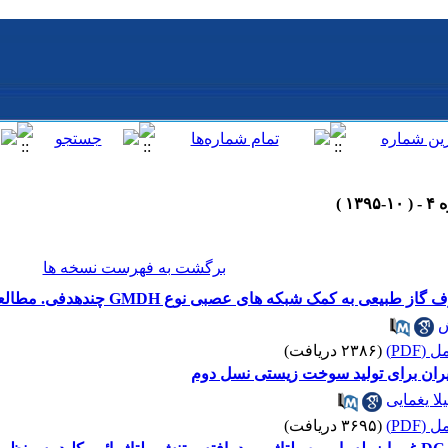
برگشت به فهرست نسخه ها
بکه‌ های عصبی نوع GMDH چند‌هدفی. مطالعه موردی: شرکت گاز شهر رشت
ش
(PDF)
(۲۳۸۶ دریافت)
ران برای تولید سوخت زیستی نسل دوم
لا یغمایی
(PDF)
(۳۶۹۵ دریافت)