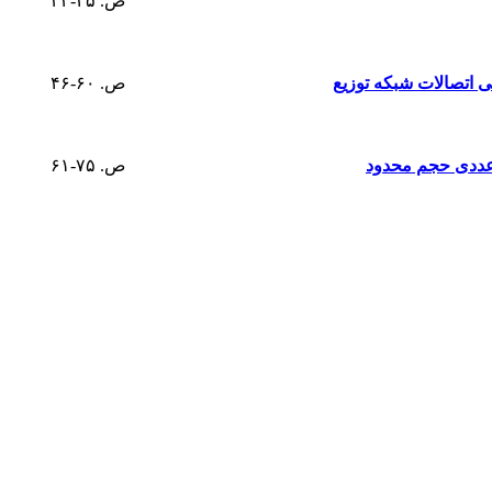
ص. ۴۵-۳۳
ی اتصالات شبکه توزیع
ص. ۶۰-۴۶
ص. ۷۵-۶۱