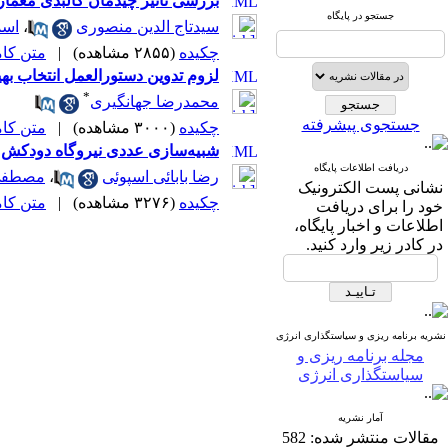
بررسی تأثیر چیدمان کالبدی معما
جستجو در پایگاه
سیدتاج الدین منصوری
،
اسم
چکیده
(۲۸۵۵ مشاهده)
|
متن کامل 
لزوم تدوین دستورالعمل انتخاب بهی
*
محمدرضا جهانگیری
جستجوی پیشرفته
چکیده
(۳۰۰۰ مشاهده)
|
متن کامل 
شبیه‌سازی عددی نیروگاه دودکش خورشیدی (SCPP) در شهرهای جنوبی ایران با استفاده 
دریافت اطلاعات پایگاه
رضا بابائی اسپوئی
،
مصطفی 
نشانی پست الکترونیک
چکیده
(۳۲۷۶ مشاهده)
|
متن کامل 
خود را برای دریافت
اطلاعات و اخبار پایگاه،
در کادر زیر وارد کنید.
نشریه برنامه ریزی و سیاستگذاری انرژی
مجله برنامه ریزی و
سیاستگذاری انرژی
آمار نشریه
مقالات منتشر شده:
582