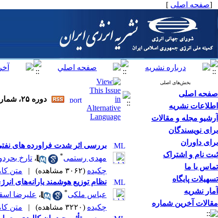
[
صفحه اصلی
]
بخش‌های اصلی
صفحه اصلی
دوره ۲۵، شماره ۱ - ( ۳-۱۴۰۱ )
اطلاعات نشریه
آرشیو مجله و مقالات
برای نویسندگان
برای داوران
بررسی اثر شدت فراورده های نفتی،
ثبت نام و اشتراک
*
مهدی رستمی
،
تارخ بحردو
تماس با ما
چکیده
(۳۰۶۲ مشاهده)
|
متن کامل 
تسهیلات پایگاه
نظام توزیع هوشمند یارانه‌های انرژ
آمار نشریه
*
عباس ملکی
،
علیرضا اسقا
مقالات آخرین شماره
چکیده
(۳۲۲۰ مشاهده)
|
متن کامل 