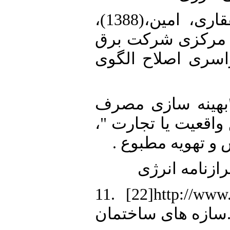
8. [8]خواجه مبارکه، علی و ذوالفقاری، امین،(1388)،
ه مرکزی شرکت برق
سری اصلاح الگوی
9. [9]عایا، وحید (1393)، "بهینه سازی مصرف
ع واقعیت یا تجارت
ش و تهویه مطبوع
11. [22]http://www.civil
 های ساختمان