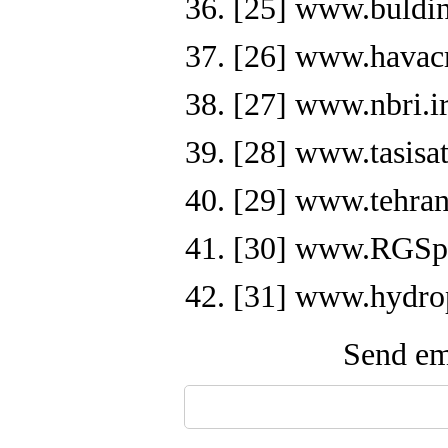
36. [25] www.buldin
37. [26] www.havacm
38. [27] www.nbri.ir
39. [28] www.tasisat.
40. [29] www.tehranm
41. [30] www.RGSpa
42. [31] www.hydro
Send ema