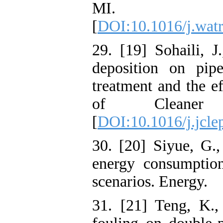
MI. Wa
[
DOI:10.1016/j.wat
29. [19] Sohaili, J
deposition on pip
treatment and the ef
of Cleaner P
[
DOI:10.1016/j.jcle
30. [20] Siyue, G.,
energy consumption
scenarios. Energy.
31. [21] Teng, K.,