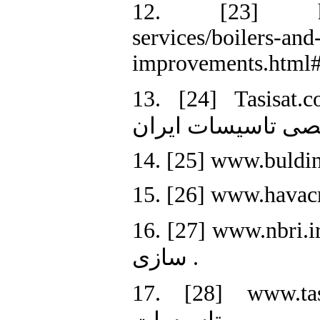
12. [23] https:
services/boilers-an
improvements.html#w
13. [24] Tasisat.com. (139
14. [25] www.buldin
15. [26] www.havacm
16. [27] www.nbri.ir. (1377). و شهر
سازی .
17. [28] www.tasisat.i