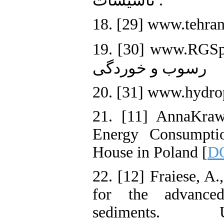
تاسیسات .
18. [29] www.tehranm
19. [30] www.RGSpath.com.
رسوب و خوردگی
20. [31] www.hydro
21. [11] AnnaKraw
Energy Consumptio
House in Poland [
DO
22. [12] Fraiese, A.
for the advanced
sediments. Ul