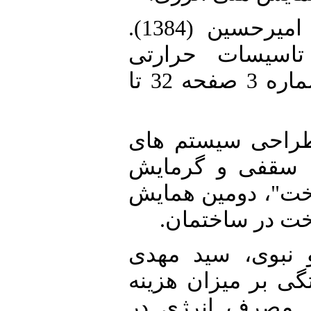
3. [3]بطحایی، تورج و محمودی، امیرحسین (1384).
"سیسات حرارتی
ساختمان"، نشریه انرژی ایران، شماره 3 صفحه 32 تا
4. [4]کامبیز (1381)، "طراحی سیستم های
سقفی و گرمایش
ت"، دومین همایش
خت در ساختمان
5. [5]ی، سید مهدی
(1384)،" یزان هزینه
ر مصرف انرژی در