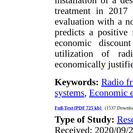
installation of a de
treatment in 2017
evaluation with a n
predicts a positive
economic discount
utilization of ra
economically justifi
Keywords:
Radio f
systems
,
Economic e
Full-Text
[PDF 725 kb]
(1537 Downlo
Type of Study:
Res
Received: 2020/09/2