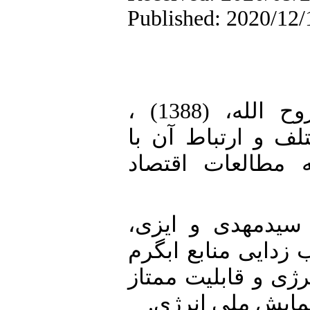
Published: 2020/12/
1. [1]آرمن،سید عزیز و زارع، روح الله، (1388) ،
"و ارتباط آن با
 مطالعات اقتصاد
2. [2]مهدی و ایزی
 رسوب زدایی منابع ابگرم
ژی و قابلیت ممتاز
همایش ملی انرژی