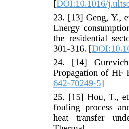
[
DOI:10.1016/j.ult
23. [13] Geng, Y., e
Energy consumption
the residential sec
301-316. [
DOI:10.10
24. [14] Gurevic
Propagation of HF 
642-70249-5
]
25. [15] Hou, T., e
fouling process and
heat transfer und
Thermal En