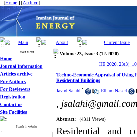
[
Home
] [
Archive
]
Main Menu
Volume 23, Issue 3 (12-2020)
Home
IJE 2020, 23(3): 1
Journal Information
Articles archive
Techno-Economic Appraisal of Using R
Residential Buildings
For Authors
For Reviewers
*
Javad Salahi
,
Elham Naseri
Registration
,
jsalahi@gmail.co
Contact us
Site Facilities
Abstract:
(4311 Views)
Search in website
Residential and c