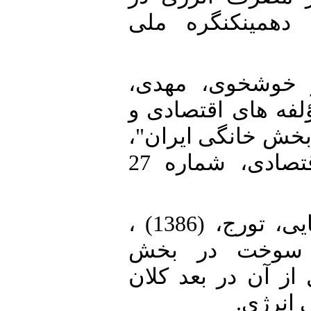
 دهمینکنگره ملی
6. [6]شخوی، مهدی
(1396)،"ی اقتصادی و
ی بخش خانگی ایران
فصلنامه تحقیقات مدل سازی اقتصادی، شماره 27
7. [7] محمودی،امیرحسین و بطحایی، تورج، (1386) ،
"سوخت در بخش
ز آن در بعد کلان
 انرژی