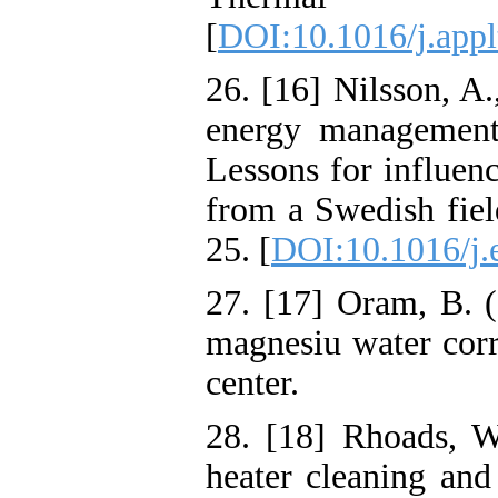
[
DOI:10.1016/j.app
26. [16] Nilsson, A
energy management
Lessons for influen
from a Swedish fiel
25. [
DOI:10.1016/j.
27. [17] Oram, B. (
magnesiu water corr
center.
28. [18] Rhoads, W.
heater cleaning and